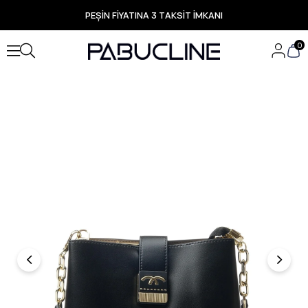
PEŞİN FİYATINA 3 TAKSİT İMKANI
TÜM ÜRÜNLERDE ÜCRETSİZ KARGO
Yeni Sezon Ürünlerde Özel Fırsatlar
0
Seçili Ürünlerde Hızlı Teslimat