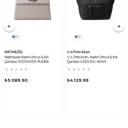
1
1
MATMAZEL
U.s Polo Assn.
Matmazel Kadın Omuz & Kol
U.s. Polo Assn. Kadın Omuz & Kol
Çantası 101010055-PUDRA
Çantası US25150-SİYAH
★
★
★
★
★
★
★
★
★
★
₺5.089,90
₺4.129,99