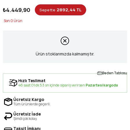
₺4.449,90
2892,44 TL
Sepette
0
Ürün stoklarımızda kalmamıştır.
Beden Tablosu
Hızlı Teslimat
46 saat 01 dk 53 sn içinde sipariş verirsen
Pazartesi kargoda
Ücretsiz Kargo
Tüm ürünlerde geçerli.
Ücretsiz İade
Şimdi çok kolay.
Taksit İmkanı