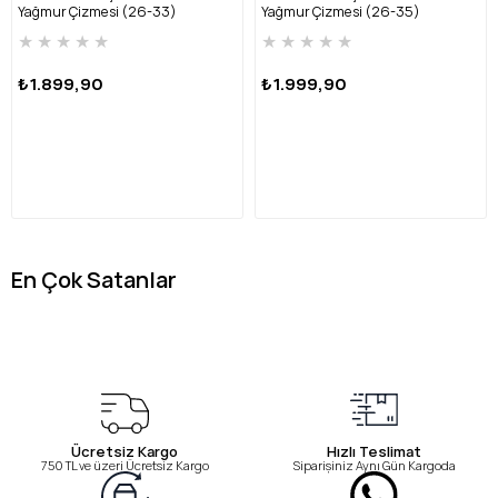
Yağmur Çizmesi (26-33)
Yağmur Çizmesi (26-35)
HRBFTW720 FU-SARI
HRBFTW701 FU-MAVİ
★
★
★
★
★
★
★
★
★
★
₺1.899,90
₺1.999,90
En Çok Satanlar
Ücretsiz Kargo
Hızlı Teslimat
750 TL ve üzeri Ücretsiz Kargo
Siparişiniz Aynı Gün Kargoda