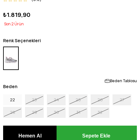
₺1.819,90
2
Renk Seçenekleri
Beden Tablosu
Beden
22
23
24
25
26
27
28
29
30
31
32