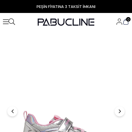
PEŞİN FİYATINA 3 TAKSİT İMKANI
TÜM ÜRÜNLERDE ÜCRETSİZ KARGO
Yeni Sezon Ürünlerde Özel Fırsatlar
0
Seçili Ürünlerde Hızlı Teslimat