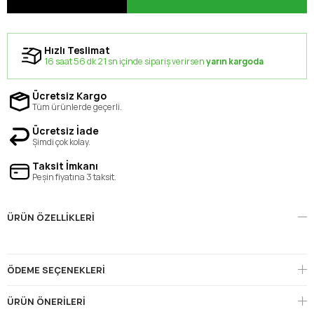
Hızlı Teslimat
16 saat 56 dk 21 sn içinde sipariş verirsen
yarın kargoda
Ücretsiz Kargo
Tüm ürünlerde geçerli.
Ücretsiz İade
Şimdi çok kolay.
Taksit İmkanı
Peşin fiyatına 3 taksit.
ÜRÜN ÖZELLIKLERI
ÖDEME SEÇENEKLERI
ÜRÜN ÖNERILERI