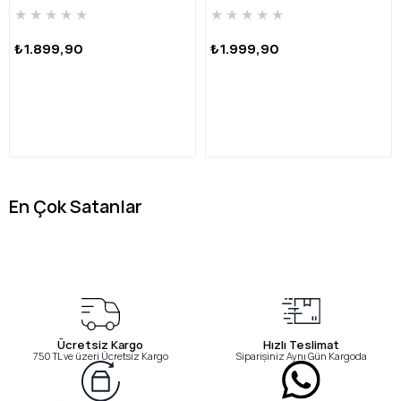
HRBFTW720 FU-SARI
HRBFTW701 FU-MAVİ
★
★
★
★
★
★
★
★
★
★
₺1.899,90
₺1.999,90
En Çok Satanlar
Ücretsiz Kargo
Hızlı Teslimat
750 TL ve üzeri Ücretsiz Kargo
Siparişiniz Aynı Gün Kargoda