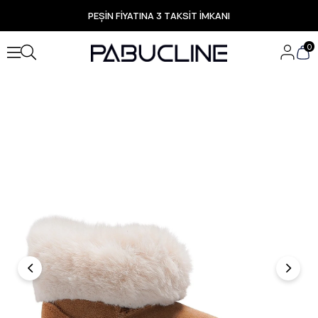
PEŞİN FİYATINA 3 TAKSİT İMKANI
TÜM ÜRÜNLERDE ÜCRETSİZ KARGO
Yeni Sezon Ürünlerde Özel Fırsatlar
0
Seçili Ürünlerde Hızlı Teslimat