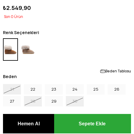
₺2.549,90
0
Renk Seçenekleri
Beden Tablosu
Beden
21
22
23
24
25
26
27
28
29
30