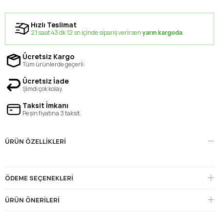
Hızlı Teslimat
21 saat 43 dk 12 sn içinde sipariş verirsen
yarın kargoda
Ücretsiz Kargo
Tüm ürünlerde geçerli.
Ücretsiz İade
Şimdi çok kolay.
Taksit İmkanı
Peşin fiyatına 3 taksit.
ÜRÜN ÖZELLIKLERI
ÖDEME SEÇENEKLERI
ÜRÜN ÖNERILERI