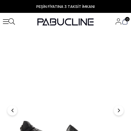
PEŞİN FİYATINA 3 TAKSİT İMKANI
TÜM ÜRÜNLERDE ÜCRETSİZ KARGO
Yeni Sezon Ürünlerde Özel Fırsatlar
0
Seçili Ürünlerde Hızlı Teslimat