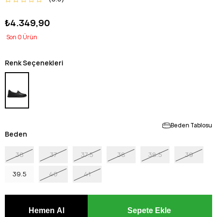
₺4.349,90
0
Renk Seçenekleri
Beden Tablosu
Beden
36
37
37.5
38
38.5
39
39.5
40
41