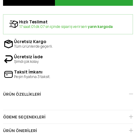
Hızlı Teslimat
17 saat 01 dk 07 sn içinde sipariş verirsen
yarın kargoda
Ücretsiz Kargo
Tüm ürünlerde geçerli.
Ücretsiz İade
Şimdi çok kolay.
Taksit İmkanı
Peşin fiyatına 3 taksit.
ÜRÜN ÖZELLIKLERI
ÖDEME SEÇENEKLERI
ÜRÜN ÖNERILERI