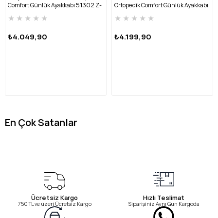
Comfort Günlük Ayakkabı 51302 Z-
Ortopedik Comfort Günlük Ayakkabı
TABA
48002 Z-TABA
★
★
★
★
★
★
★
★
★
★
₺4.049,90
₺4.199,90
En Çok Satanlar
Ücretsiz Kargo
Hızlı Teslimat
750 TL ve üzeri Ücretsiz Kargo
Siparişiniz Aynı Gün Kargoda