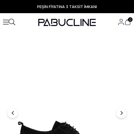
PEŞİN FİYATINA 3 TAKSİT İMKANI
TÜM ÜRÜNLERDE ÜCRETSİZ KARGO
Yeni Sezon Ürünlerde Özel Fırsatlar
0
Seçili Ürünlerde Hızlı Teslimat