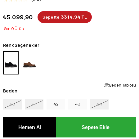
₺5.099,90
3314,94 TL
Sepette
0
Renk Seçenekleri
Beden Tablosu
Beden
40
41
42
43
44