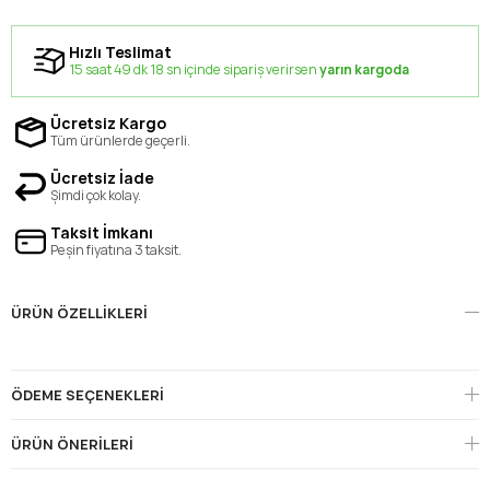
Hızlı Teslimat
15 saat 49 dk 17 sn içinde sipariş verirsen
yarın kargoda
Ücretsiz Kargo
Tüm ürünlerde geçerli.
Ücretsiz İade
Şimdi çok kolay.
Taksit İmkanı
Peşin fiyatına 3 taksit.
ÜRÜN ÖZELLIKLERI
ÖDEME SEÇENEKLERI
ÜRÜN ÖNERILERI