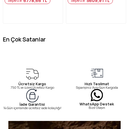
6778,66 TL
5609,91 TL
Sepette
Sepette
En Çok Satanlar
Ücretsiz Kargo
Hızlı Teslimat
750 TL ve üzeri Ücretsiz Kargo
Siparişiniz Aynı Gün Kargoda
WhatsApp Destek
İade Garantisi
Bize Ulaşın
14 Gün içerisinde ücretsiz iade kolaylığı!