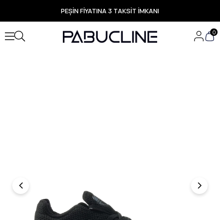
PEŞİN FİYATINA 3 TAKSİT İMKANI
TÜM ÜRÜNLERDE ÜCRETSİZ KARGO
Yeni Sezon Ürünlerde Özel Fırsatlar
0
Seçili Ürünlerde Hızlı Teslimat