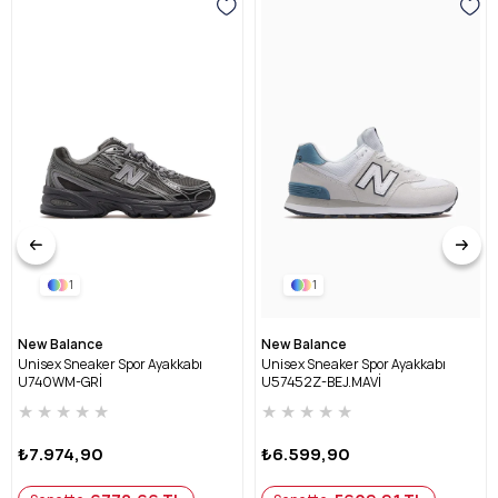
1
1
New Balance
New Balance
Unisex Sneaker Spor Ayakkabı
Unisex Sneaker Spor Ayakkabı
U740WM-GRİ
U57452Z-BEJ.MAVİ
★
★
★
★
★
★
★
★
★
★
₺7.974,90
₺6.599,90