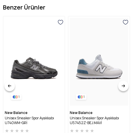
Benzer Ürünler
1
1
New Balance
New Balance
Unisex Sneaker Spor Ayakkabı
Unisex Sneaker Spor Ayakkabı
U740WM-GRİ
U57452Z-BEJ.MAVİ
★
★
★
★
★
★
★
★
★
★