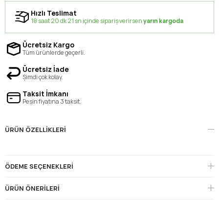
Hızlı Teslimat
18 saat 20 dk 20 sn içinde sipariş verirsen
yarın kargoda
Ücretsiz Kargo
Tüm ürünlerde geçerli.
Ücretsiz İade
Şimdi çok kolay.
Taksit İmkanı
Peşin fiyatına 3 taksit.
ÜRÜN ÖZELLIKLERI
ÖDEME SEÇENEKLERI
ÜRÜN ÖNERILERI