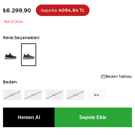
₺6.299,90
4094,94 TL
Sepette
0
Renk Seçenekleri
Beden Tablosu
Beden
40
41
42
43
44