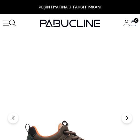
PEŞİN FİYATINA 3 TAKSİT İMKANI
TÜM ÜRÜNLERDE ÜCRETSİZ KARGO
Yeni Sezon Ürünlerde Özel Fırsatlar
0
Seçili Ürünlerde Hızlı Teslimat