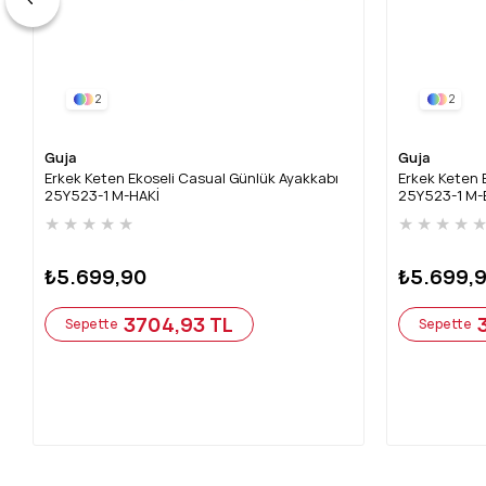
2
2
Guja
Guja
Erkek Keten Ekoseli Casual Günlük Ayakkabı
Erkek Keten 
25Y523-1 M-HAKİ
25Y523-1 M-
★
★
★
★
★
★
★
★
★
₺5.699,90
₺5.699,
3704,93 TL
Sepette
Sepette