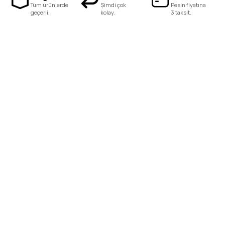
Tüm ürünlerde
Şimdi çok
Peşin fiyatına
geçerli.
kolay.
3 taksit.