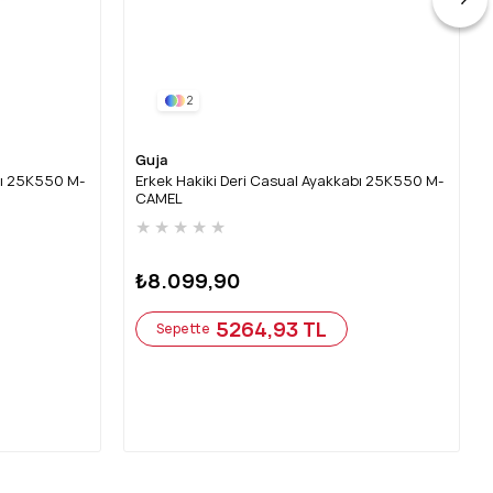
2
Guja
bı 25K550 M-
Erkek Hakiki Deri Casual Ayakkabı 25K550 M-
CAMEL
★
★
★
★
★
₺8.099,90
5264,93 TL
Sepette