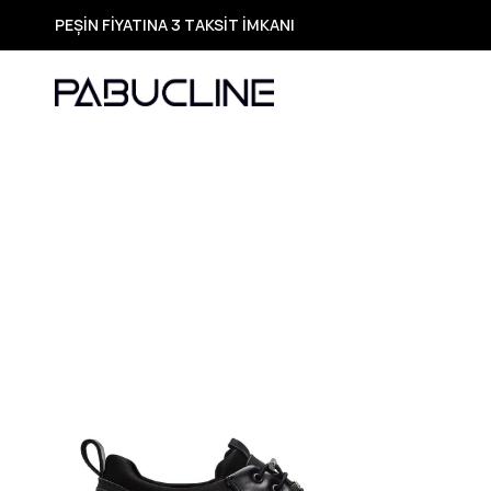
PEŞİN FİYATINA 3 TAKSİT İMKANI
TÜM ÜRÜNLERDE ÜCRETSİZ KARGO
Yeni Sezon Ürünlerde Özel Fırsatlar
Seçili Ürünlerde Hızlı Teslimat