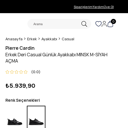
Siparişlerim
Yardım
Üye Ol
0
Anasayfa
Erkek
Ayakkabı
Casual
Pierre Cardin
Erkek Deri Casual Günlük Ayakkabı MINSK M-SİYAH
AÇMA
0.0
₺5.939,90
Renk Seçenekleri