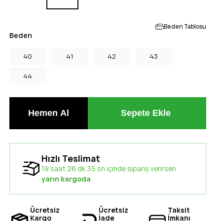
Beden Tablosu
Beden
40
41
42
43
44
Hızlı Teslimat
19 saat 26 dk 34 sn içinde sipariş verirsen
yarın kargoda
Ücretsiz
Ücretsiz
Taksit
Kargo
İade
İmkanı