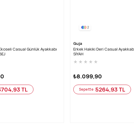
2
Guja
Ekoseli Casual Günlük Ayakkabı
Erkek Hakiki Deri Casual Ayakka
BEJ
SİYAH
★
★
★
★
★
★
90
₺8.099,90
3704,93 TL
5264,93 TL
Sepette