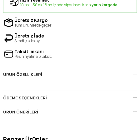
18 saat 38 dk 15 sn içinde sipariş verirsen
yarın kargoda
Ücretsiz Kargo
Tüm ürünlerde geçerli.
Ücretsiz İade
Şimdi çok kolay.
Taksit İmkanı
Peşin fiyatına 3 taksit.
ÜRÜN ÖZELLIKLERI
ÖDEME SEÇENEKLERI
ÜRÜN ÖNERILERI
Benzer Ürünler