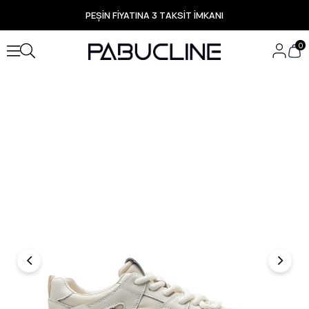
PEŞİN FİYATINA 3 TAKSİT İMKANI
TÜM ÜRÜNLERDE ÜCRETSİZ KARGO
Yeni Sezon Ürünlerde Özel Fırsatlar
0
Seçili Ürünlerde Hızlı Teslimat