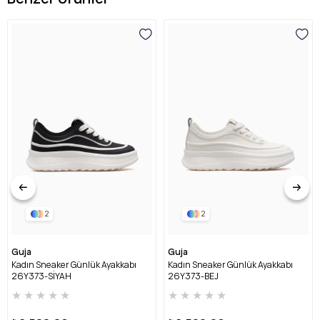
2
2
Guja
Guja
Kadın Sneaker Günlük Ayakkabı
Kadın Sneaker Günlük Ayakkabı
26Y373-SİYAH
26Y373-BEJ
★
★
★
★
★
★
★
★
★
★