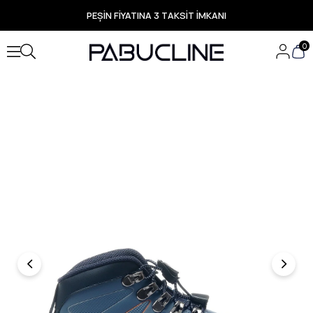
PEŞİN FİYATINA 3 TAKSİT İMKANI
TÜM ÜRÜNLERDE ÜCRETSİZ KARGO
Yeni Sezon Ürünlerde Özel Fırsatlar
0
Seçili Ürünlerde Hızlı Teslimat