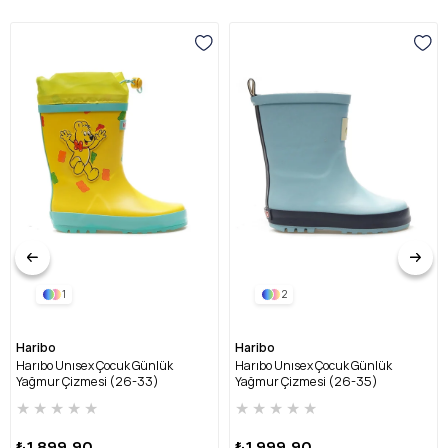
1
2
Haribo
Haribo
Harıbo Unısex Çocuk Günlük
Harıbo Unısex Çocuk Günlük
Yağmur Çizmesi (26-33)
Yağmur Çizmesi (26-35)
HRBFTW720 FU-SARI
HRBFTW701 FU-MAVİ
★
★
★
★
★
★
★
★
★
★
₺1.899,90
₺1.999,90