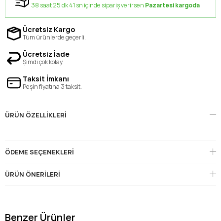
38 saat 25 dk 41 sn içinde sipariş verirsen
Pazartesi kargoda
Ücretsiz Kargo
Tüm ürünlerde geçerli.
Ücretsiz İade
Şimdi çok kolay.
Taksit İmkanı
Peşin fiyatına 3 taksit.
ÜRÜN ÖZELLIKLERI
ÖDEME SEÇENEKLERI
ÜRÜN ÖNERILERI
Benzer Ürünler