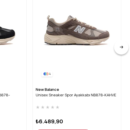
4
New Balance
NB878-
Unisex Sneaker Spor Ayakkabı NB878-KAHVE
★
★
★
★
★
₺6.489,90