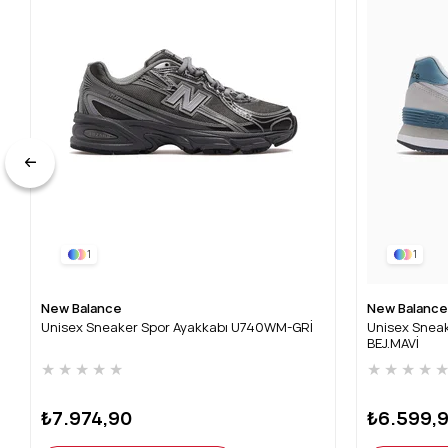
1
1
New Balance
New Balance
Unisex Sneaker Spor Ayakkabı U740WM-GRİ
Unisex Snea
BEJ.MAVİ
★
★
★
★
★
★
★
★
★
₺7.974,90
₺6.599,