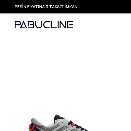
PEŞİN FİYATINA 3 TAKSİT İMKANI
TÜM ÜRÜNLERDE ÜCRETSİZ KARGO
Yeni Sezon Ürünlerde Özel Fırsatlar
Seçili Ürünlerde Hızlı Teslimat