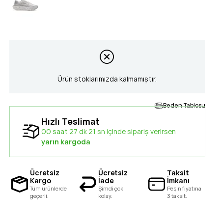
Ürün stoklarımızda kalmamıştır.
Beden Tablosu
Hızlı Teslimat
00 saat 27 dk 21 sn içinde sipariş verirsen
yarın kargoda
Ücretsiz
Ücretsiz
Taksit
Kargo
İade
İmkanı
Tüm ürünlerde
Şimdi çok
Peşin fiyatına
geçerli.
kolay.
3 taksit.