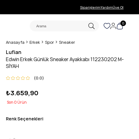
Siparişlerim
Yardım
Üye Ol
0
Anasayfa
Erkek
Spor
Sneaker
Lufian
Edwin Erkek Günlük Sneaker Ayakkabı 112230202 M-
SİYAH
0.0
₺3.659,90
0
Renk Seçenekleri