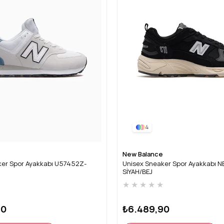
4
New Balance
ker Spor Ayakkabı U57452Z-
Unisex Sneaker Spor Ayakkabı 
SİYAH/BEJ
★
★
★
★
★
★
90
₺6.489,90