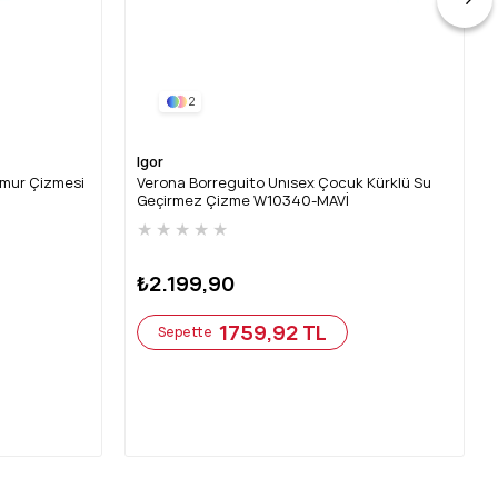
2
Igor
ğmur Çizmesi
Verona Borreguito Unısex Çocuk Kürklü Su
Geçirmez Çizme W10340-MAVİ
★
★
★
★
★
₺2.199,90
1759,92 TL
Sepette