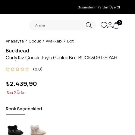
Siparişlerim
Yardım
Üye Ol
0
Anasayfa
Çocuk
Ayakkabı
Bot
Buckhead
Curly Kız Çocuk Tüylü Günlük Bot BUCK3061-SİYAH
0.0
₺2.439,90
2
Renk Seçenekleri