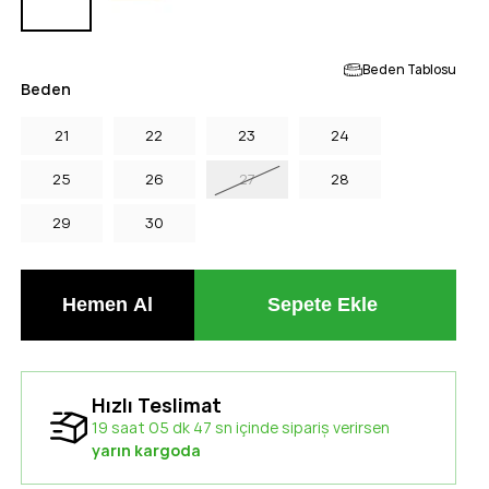
Beden Tablosu
Beden
21
22
23
24
25
26
27
28
29
30
Hızlı Teslimat
19 saat 05 dk 46 sn içinde sipariş verirsen
yarın kargoda