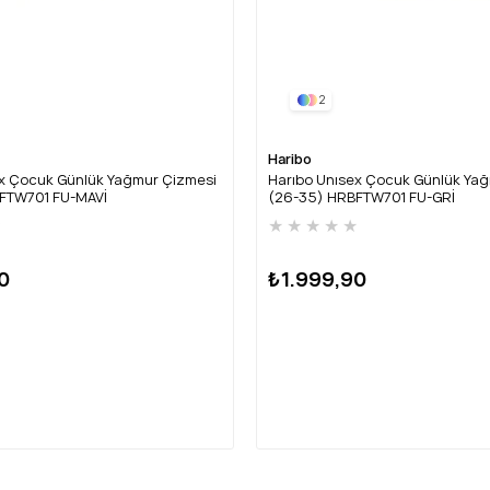
2
Haribo
ex Çocuk Günlük Yağmur Çizmesi
Harıbo Unısex Çocuk Günlük Ya
FTW701 FU-MAVİ
(26-35) HRBFTW701 FU-GRİ
★
★
★
★
★
★
0
₺1.999,90