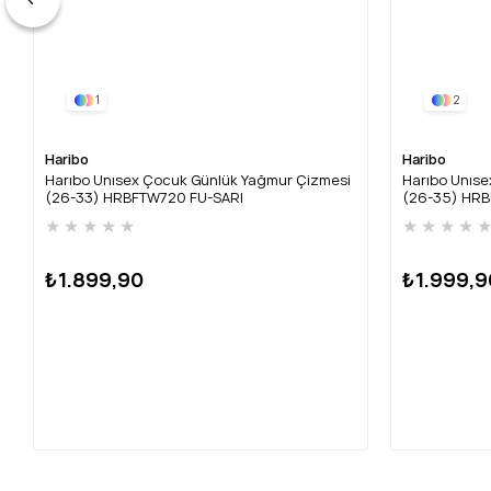
1
2
Haribo
Haribo
Harıbo Unısex Çocuk Günlük Yağmur Çizmesi
Harıbo Unıs
(26-33) HRBFTW720 FU-SARI
(26-35) HRB
★
★
★
★
★
★
★
★
★
₺1.899,90
₺1.999,9