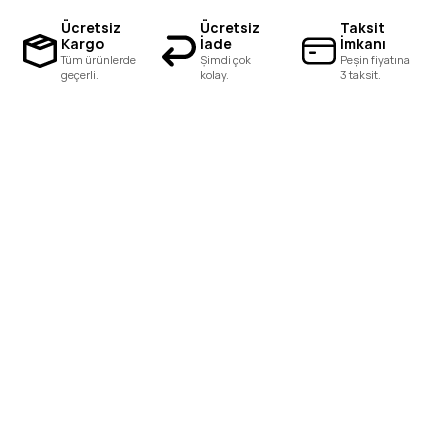
Ücretsiz
Ücretsiz
Taksit
Kargo
İade
İmkanı
Tüm ürünlerde
Şimdi çok
Peşin fiyatına
geçerli.
kolay.
3 taksit.