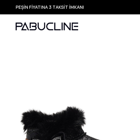
PEŞİN FİYATINA 3 TAKSİT İMKANI
TÜM ÜRÜNLERDE ÜCRETSİZ KARGO
Yeni Sezon Ürünlerde Özel Fırsatlar
Seçili Ürünlerde Hızlı Teslimat