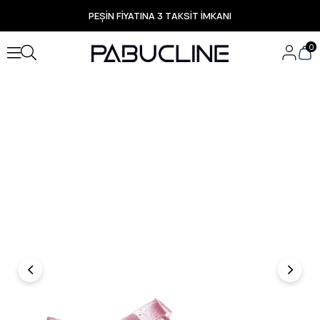
PEŞİN FİYATINA 3 TAKSİT İMKANI
TÜM ÜRÜNLERDE ÜCRETSİZ KARGO
Yeni Sezon Ürünlerde Özel Fırsatlar
0
Seçili Ürünlerde Hızlı Teslimat