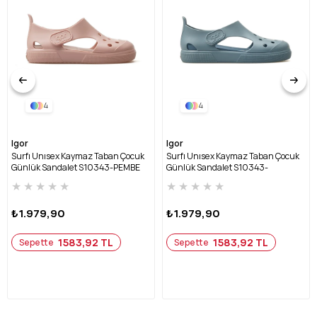
4
4
Igor
Igor
Surfı Unısex Kaymaz Taban Çocuk
Surfı Unısex Kaymaz Taban Çocuk
Günlük Sandalet S10343-PEMBE
Günlük Sandalet S10343-
OKYANUS
★
★
★
★
★
★
★
★
★
★
₺1.979,90
₺1.979,90
1583,92 TL
1583,92 TL
Sepette
Sepette