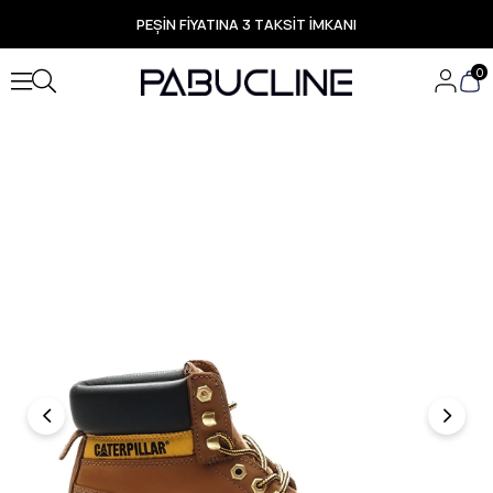
PEŞİN FİYATINA 3 TAKSİT İMKANI
TÜM ÜRÜNLERDE ÜCRETSİZ KARGO
Yeni Sezon Ürünlerde Özel Fırsatlar
0
Seçili Ürünlerde Hızlı Teslimat