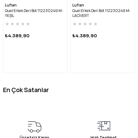
Lufian
Lufian
Quel Erkek Deri Bot 112230249 M-
Quel Erkek Deri Bot 112230249 M-
YEŞİL
LACİVERT
★
★
★
★
★
★
★
★
★
★
₺4.389,90
₺4.389,90
En Çok Satanlar
Ücretsiz Kargo
Hızlı Teslimat