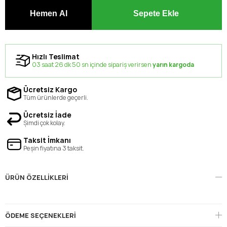
Hızlı Teslimat
03 saat 26 dk 50 sn içinde sipariş verirsen
yarın kargoda
Ücretsiz Kargo
Tüm ürünlerde geçerli.
Ücretsiz İade
Şimdi çok kolay.
Taksit İmkanı
Peşin fiyatına 3 taksit.
ÜRÜN ÖZELLIKLERI
ÖDEME SEÇENEKLERI