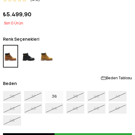
₺5.499,90
0
Renk Seçenekleri
Beden Tablosu
Beden
36
37
38
39
40
41
42
43
44
45
46
47
48