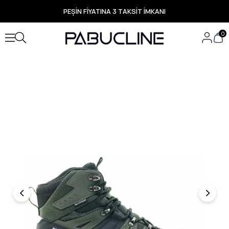
PEŞİN FİYATINA 3 TAKSİT İMKANI
TÜM ÜRÜNLERDE ÜCRETSİZ KARGO
Yeni Sezon Ürünlerde Özel Fırsatlar
0
Seçili Ürünlerde Hızlı Teslimat