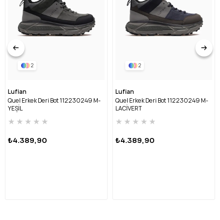
2
2
Lufian
Lufian
Quel Erkek Deri Bot 112230249 M-
Quel Erkek Deri Bot 112230249 M-
YEŞİL
LACİVERT
★
★
★
★
★
★
★
★
★
★
₺4.389,90
₺4.389,90