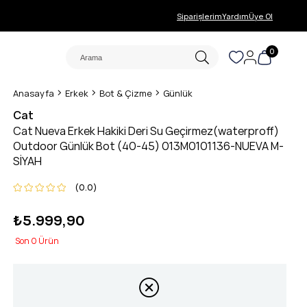
Siparişlerim
Yardım
Üye Ol
0
Anasayfa
Erkek
Bot & Çizme
Günlük
Cat
Cat Nueva Erkek Hakiki Deri Su Geçirmez(waterproff)
Outdoor Günlük Bot (40-45) 013M0101136-NUEVA M-
SİYAH
0.0
₺5.999,90
0