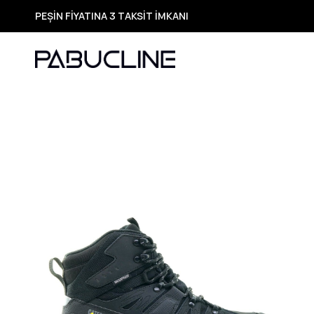
TÜM ÜRÜNLERDE ÜCRETSİZ KARGO
Yeni Sezon Ürünlerde Özel Fırsatlar
Seçili Ürünlerde Hızlı Teslimat