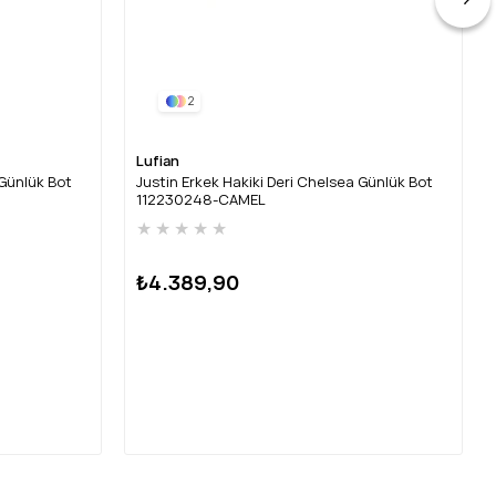
2
Lufian
 Günlük Bot
Justin Erkek Hakiki Deri Chelsea Günlük Bot
112230248-CAMEL
★
★
★
★
★
₺4.389,90