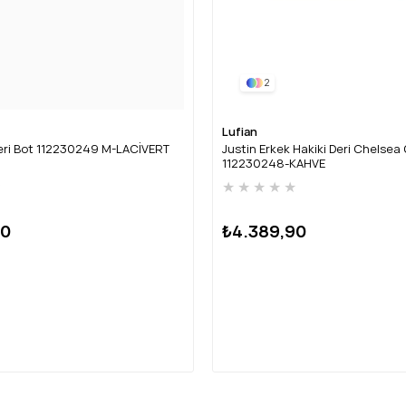
2
Lufian
eri Bot 112230249 M-LACİVERT
Justin Erkek Hakiki Deri Chelsea
112230248-KAHVE
★
★
★
★
★
★
90
₺4.389,90