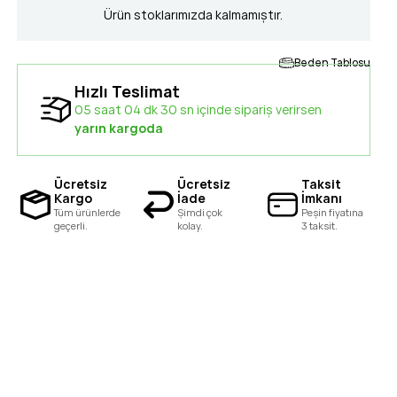
Ürün stoklarımızda kalmamıştır.
Beden Tablosu
Hızlı Teslimat
05 saat 04 dk 29 sn içinde sipariş verirsen
yarın kargoda
Ücretsiz
Ücretsiz
Taksit
Kargo
İade
İmkanı
Tüm ürünlerde
Şimdi çok
Peşin fiyatına
geçerli.
kolay.
3 taksit.