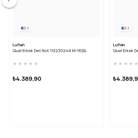
2
2
Lufian
Lufian
Quel Erkek Deri Bot 112230249 M-YEŞİL
Quel Erkek D
★
★
★
★
★
★
★
★
★
₺4.389,90
₺4.389,