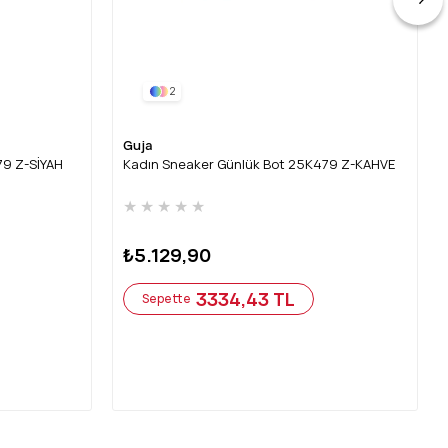
2
Guja
79 Z-SİYAH
Kadın Sneaker Günlük Bot 25K479 Z-KAHVE
★
★
★
★
★
₺5.129,90
3334,43 TL
Sepette