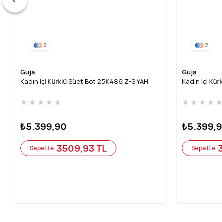
2
2
Guja
Guja
Kadın İçi Kürklü Süet Bot 25K486 Z-SİYAH
Kadın İçi Kü
★
★
★
★
★
★
★
★
★
₺5.399,90
₺5.399,
3509,93 TL
Sepette
Sepette