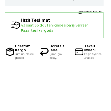
Beden Tablosu
Hızlı Teslimat
43 saat 35 dk 50 sn içinde sipariş verirsen
Pazartesi kargoda
Ücretsiz
Ücretsiz
Taksit
Kargo
İade
İmkanı
Tüm ürünlerde
Şimdi çok
Peşin fiyatına
geçerli.
kolay.
3 taksit.