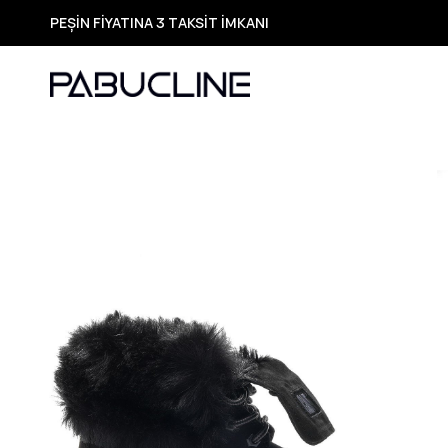
TÜM ÜRÜNLERDE ÜCRETSİZ KARGO
Yeni Sezon Ürünlerde Özel Fırsatlar
Seçili Ürünlerde Hızlı Teslimat