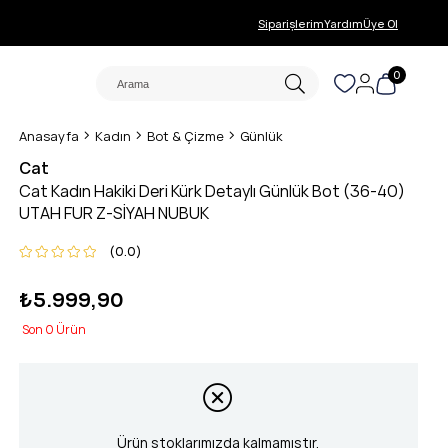
Siparişlerim
Yardım
Üye Ol
0
Anasayfa
Kadın
Bot & Çizme
Günlük
Cat
Cat Kadın Hakiki Deri Kürk Detaylı Günlük Bot (36-40)
UTAH FUR Z-SİYAH NUBUK
0.0
₺5.999,90
0
Ürün stoklarımızda kalmamıştır.