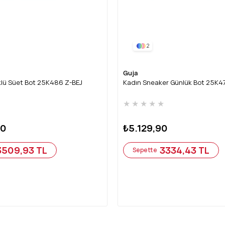
2
Guja
rklü Süet Bot 25K486 Z-BEJ
Kadın Sneaker Günlük Bot 25K4
★
★
★
★
★
★
90
₺5.129,90
3509,93 TL
3334,43 TL
Sepette