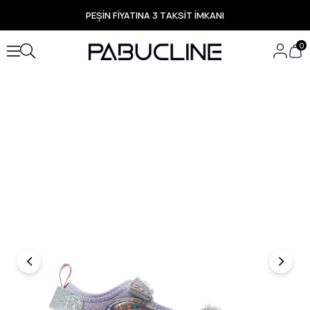
PEŞİN FİYATINA 3 TAKSİT İMKANI
TÜM ÜRÜNLERDE ÜCRETSİZ KARGO
Yeni Sezon Ürünlerde Özel Fırsatlar
0
Seçili Ürünlerde Hızlı Teslimat