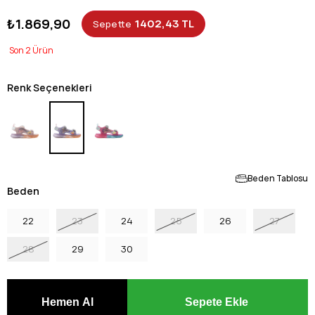
₺1.869,90
1402,43 TL
Sepette
2
Renk Seçenekleri
Beden Tablosu
Beden
22
23
24
25
26
27
28
29
30