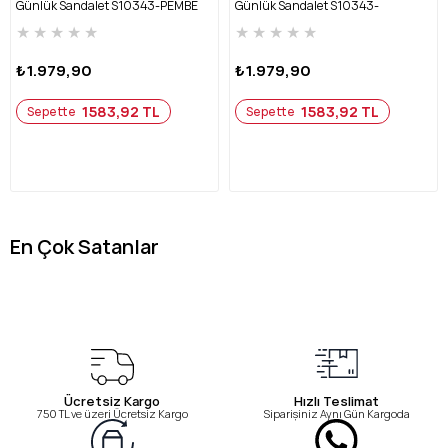
Günlük Sandalet S10343-PEMBE
Günlük Sandalet S10343-
OKYANUS
★
★
★
★
★
★
★
★
★
★
₺1.979,90
₺1.979,90
1583,92 TL
1583,92 TL
Sepette
Sepette
En Çok Satanlar
Ücretsiz Kargo
Hızlı Teslimat
750 TL ve üzeri Ücretsiz Kargo
Siparişiniz Aynı Gün Kargoda