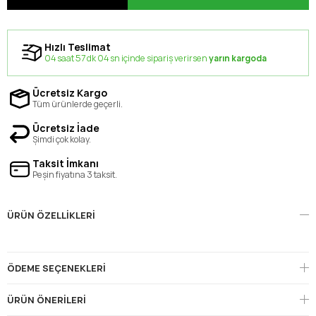
Hızlı Teslimat
04 saat 57 dk 03 sn içinde sipariş verirsen
yarın kargoda
Ücretsiz Kargo
Tüm ürünlerde geçerli.
Ücretsiz İade
Şimdi çok kolay.
Taksit İmkanı
Peşin fiyatına 3 taksit.
ÜRÜN ÖZELLIKLERI
ÖDEME SEÇENEKLERI
ÜRÜN ÖNERILERI