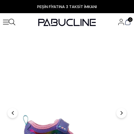
PEŞİN FİYATINA 3 TAKSİT İMKANI
TÜM ÜRÜNLERDE ÜCRETSİZ KARGO
Yeni Sezon Ürünlerde Özel Fırsatlar
0
Seçili Ürünlerde Hızlı Teslimat