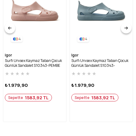
4
4
Igor
Igor
Surfı Unısex Kaymaz Taban Çocuk
Surfı Unısex Kaymaz Taban Çocuk
Günlük Sandalet S10343-PEMBE
Günlük Sandalet S10343-
OKYANUS
★
★
★
★
★
★
★
★
★
★
₺1.979,90
₺1.979,90
1583,92 TL
1583,92 TL
Sepette
Sepette