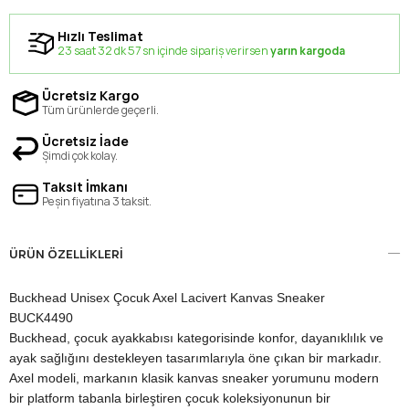
Hızlı Teslimat
23 saat 32 dk 56 sn içinde sipariş verirsen
yarın kargoda
Ücretsiz Kargo
Tüm ürünlerde geçerli.
Ücretsiz İade
Şimdi çok kolay.
Taksit İmkanı
Peşin fiyatına 3 taksit.
ÜRÜN ÖZELLIKLERI
Buckhead Unisex Çocuk Axel Lacivert Kanvas Sneaker
BUCK4490
Buckhead, çocuk ayakkabısı kategorisinde konfor, dayanıklılık ve
ayak sağlığını destekleyen tasarımlarıyla öne çıkan bir markadır.
Axel modeli, markanın klasik kanvas sneaker yorumunu modern
bir platform tabanla birleştiren çocuk koleksiyonunun bir