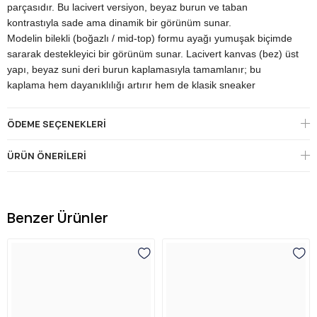
parçasıdır. Bu lacivert versiyon, beyaz burun ve taban
kontrastıyla sade ama dinamik bir görünüm sunar.
Modelin bilekli (boğazlı / mid-top) formu ayağı yumuşak biçimde
sararak destekleyici bir görünüm sunar. Lacivert kanvas (bez) üst
yapı, beyaz suni deri burun kaplamasıyla tamamlanır; bu
kaplama hem dayanıklılığı artırır hem de klasik sneaker
karakterini güçlendirir. Kontrast beyaz dikişler, tasarıma canlı bir
detay katar.
ÖDEME SEÇENEKLERI
Giyim kolaylığı için model, dekoratif bağcığın yanı sıra yan
taraftaki cırt cırt bandıyla donatılmıştır; bu sayede çocuk
ÜRÜN ÖNERILERI
ayakkabısını bağcıkla uğraşmadan kolayca giyip çıkarabilir. İnce
siyah bant detayı, tabanla üst yapı arasında zarif bir geçiş
oluşturur.
Kalın beyaz platform kauçuk taban, modele hem modern bir
Benzer Ürünler
yükseklik hem de hafiflik kazandırır; esnek ve tutuşlu yapısı,
hareketli oyun ve günlük yürüyüşlerde dengeli bir zemin sağlar.
Lacivert üst ile beyaz tabanın kontrastı, temiz ve sportif bir
görünüm sunar.
Lacivert rengi, kanvas dokusu ve modern platform tabanıyla Axel
BUCK4490; okul, günlük kullanım ve hafta sonu kombinlerinde