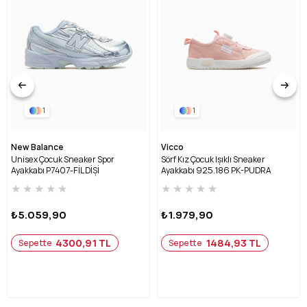
kolayca yer bulur. Hem klasik hem güncel duruşu, Buckhead'in
konfor ve dayanıklılık anlayışını şık bir çocuk çizgisine taşır.
1
1
New Balance
Vicco
Unisex Çocuk Sneaker Spor
Sörf Kız Çocuk Işıklı Sneaker
Ayakkabı P7407-FİL DİŞİ
Ayakkabı 925.186 PK-PUDRA
★
★
★
★
★
★
★
★
★
★
₺5.059,90
₺1.979,90
4300,91 TL
1484,93 TL
Sepette
Sepette