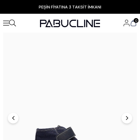
PEŞİN FİYATINA 3 TAKSİT İMKANI
TÜM ÜRÜNLERDE ÜCRETSİZ KARGO
Yeni Sezon Ürünlerde Özel Fırsatlar
0
Seçili Ürünlerde Hızlı Teslimat