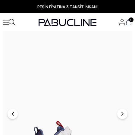
PEŞİN FİYATINA 3 TAKSİT İMKANI
TÜM ÜRÜNLERDE ÜCRETSİZ KARGO
Yeni Sezon Ürünlerde Özel Fırsatlar
0
Seçili Ürünlerde Hızlı Teslimat