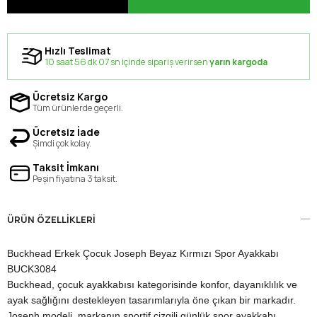
Hızlı Teslimat
10 saat 56 dk 06 sn içinde sipariş verirsen
yarın kargoda
Ücretsiz Kargo
Tüm ürünlerde geçerli.
Ücretsiz İade
Şimdi çok kolay.
Taksit İmkanı
Peşin fiyatına 3 taksit.
ÜRÜN ÖZELLIKLERI
Buckhead Erkek Çocuk Joseph Beyaz Kırmızı Spor Ayakkabı
BUCK3084
Buckhead, çocuk ayakkabısı kategorisinde konfor, dayanıklılık ve
ayak sağlığını destekleyen tasarımlarıyla öne çıkan bir markadır.
Joseph modeli, markanın sportif çizgili günlük spor ayakkabı