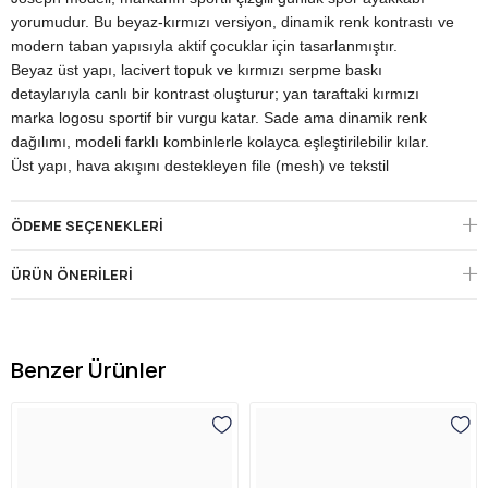
yorumudur. Bu beyaz-kırmızı versiyon, dinamik renk kontrastı ve
modern taban yapısıyla aktif çocuklar için tasarlanmıştır.
Beyaz üst yapı, lacivert topuk ve kırmızı serpme baskı
detaylarıyla canlı bir kontrast oluşturur; yan taraftaki kırmızı
marka logosu sportif bir vurgu katar. Sade ama dinamik renk
dağılımı, modeli farklı kombinlerle kolayca eşleştirilebilir kılar.
Üst yapı, hava akışını destekleyen file (mesh) ve tekstil
panellerle, takviye amaçlı suni deri görünümlü parçalarla bir
araya gelir. Bu hafif yapı, çocuğun ayağının gün boyu nefes
ÖDEME SEÇENEKLERI
almasına yardımcı olur.
Giyim kolaylığı modelin öne çıkan özelliğidir: tek cırt cırt bandı ve
ÜRÜN ÖNERILERI
elastik (bağlanması gerekmeyen) bağcık sayesinde çocuk
ayakkabısını kolayca giyip çıkarabilir. Ön ve arkadaki çekme
kulpları, giyimi daha da pratik hale getirir. Oyuklu (pod yapılı)
kırmızı kalın taban, hafifliği korurken hareketli oyun anlarında
Benzer Ürünler
darbe sönümleme ve dengeli bir zemin sağlar.
Sportif tasarımı, kolay giyim yapısı ve modern kalın tabanıyla
Joseph BUCK3084; okul, park ve gündelik kullanımda çocukların
aktif gününe eşlik eder. Dinamik ve pratik yapısı, Buckhead'in
konfor ve dayanıklılık anlayışını sportif bir çocuk çizgisine taşır.