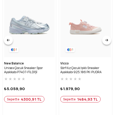
1
1
New Balance
Vicco
Unisex Çocuk Sneaker Spor
Sörf Kız Çocuk Işıklı Sneaker
Ayakkabı P7407-FİL DİŞİ
Ayakkabı 925.186 PK-PUDRA
★
★
★
★
★
★
★
★
★
★
₺5.059,90
₺1.979,90
4300,91 TL
1484,93 TL
Sepette
Sepette