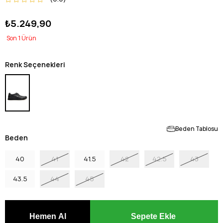
₺5.249,90
1
Renk Seçenekleri
Beden Tablosu
Beden
40
41
41.5
42
42.5
43
43.5
44
45