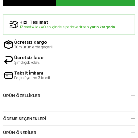
Hızlı Teslimat
13 saat 41 dk 40 sn içinde sipariş verirsen
yarın kargoda
Ücretsiz Kargo
Tüm ürünlerde geçerli.
Ücretsiz İade
Şimdi çok kolay.
Taksit İmkanı
Peşin fiyatına 3 taksit.
ÜRÜN ÖZELLIKLERI
ÖDEME SEÇENEKLERI
ÜRÜN ÖNERILERI