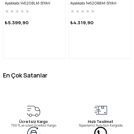
Ayakkabı 146208L M-SİYAH
Ayakkabı 146208B M-SİYAH
★
★
★
★
★
★
★
★
★
★
₺5.399,90
₺4.319,90
En Çok Satanlar
Ücretsiz Kargo
Hızlı Teslimat
750 TL ve üzeri Ücretsiz Kargo
Siparişiniz Aynı Gün Kargoda