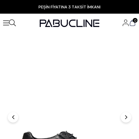
PEŞİN FİYATINA 3 TAKSİT İMKANI
TÜM ÜRÜNLERDE ÜCRETSİZ KARGO
Yeni Sezon Ürünlerde Özel Fırsatlar
0
Seçili Ürünlerde Hızlı Teslimat