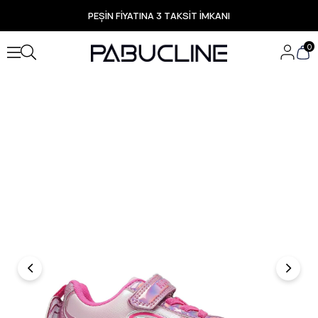
PEŞİN FİYATINA 3 TAKSİT İMKANI
TÜM ÜRÜNLERDE ÜCRETSİZ KARGO
Yeni Sezon Ürünlerde Özel Fırsatlar
0
Seçili Ürünlerde Hızlı Teslimat