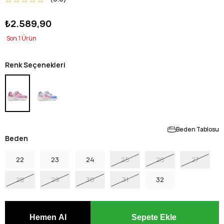
₺2.589,90
1
Renk Seçenekleri
Beden Tablosu
Beden
22
23
24
25
26
27
28
29
30
31
32