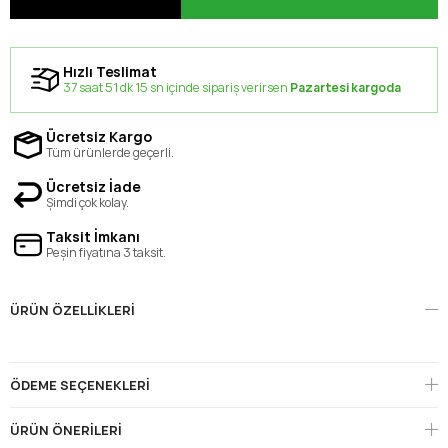
Hızlı Teslimat
37 saat 51 dk 14 sn içinde sipariş verirsen
Pazartesi kargoda
Ücretsiz Kargo
Tüm ürünlerde geçerli.
Ücretsiz İade
Şimdi çok kolay.
Taksit İmkanı
Peşin fiyatına 3 taksit.
ÜRÜN ÖZELLIKLERI
ÖDEME SEÇENEKLERI
ÜRÜN ÖNERILERI