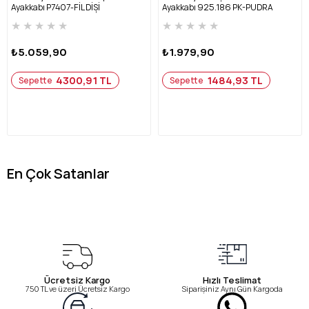
Ayakkabı P7407-FİL DİŞİ
Ayakkabı 925.186 PK-PUDRA
★
★
★
★
★
★
★
★
★
★
₺5.059,90
₺1.979,90
4300,91 TL
1484,93 TL
Sepette
Sepette
En Çok Satanlar
Ücretsiz Kargo
Hızlı Teslimat
750 TL ve üzeri Ücretsiz Kargo
Siparişiniz Aynı Gün Kargoda