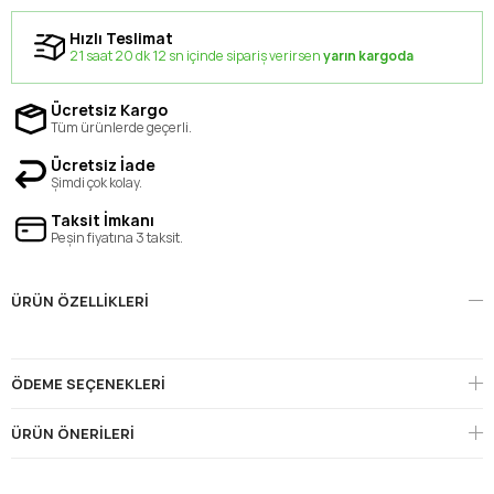
Hızlı Teslimat
21 saat 20 dk 11 sn içinde sipariş verirsen
yarın kargoda
Ücretsiz Kargo
Tüm ürünlerde geçerli.
Ücretsiz İade
Şimdi çok kolay.
Taksit İmkanı
Peşin fiyatına 3 taksit.
ÜRÜN ÖZELLIKLERI
ÖDEME SEÇENEKLERI
ÜRÜN ÖNERILERI