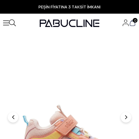
PEŞİN FİYATINA 3 TAKSİT İMKANI
TÜM ÜRÜNLERDE ÜCRETSİZ KARGO
Yeni Sezon Ürünlerde Özel Fırsatlar
0
Seçili Ürünlerde Hızlı Teslimat