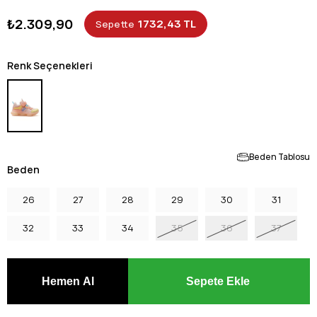
₺2.309,90
1732,43 TL
Sepette
Renk Seçenekleri
Beden Tablosu
Beden
26
27
28
29
30
31
32
33
34
35
36
37