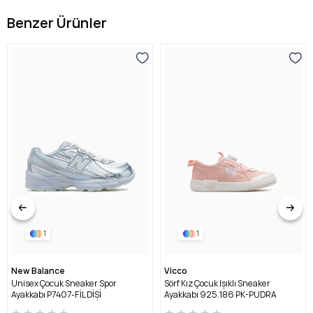
Benzer Ürünler
1
1
New Balance
Vicco
Unisex Çocuk Sneaker Spor
Sörf Kız Çocuk Işıklı Sneaker
Ayakkabı P7407-FİL DİŞİ
Ayakkabı 925.186 PK-PUDRA
★
★
★
★
★
★
★
★
★
★