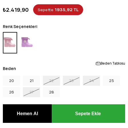
₺2.419,90
1935,92 TL
Sepette
Renk Seçenekleri
Beden Tablosu
Beden
20
21
22
23
24
25
26
27
28