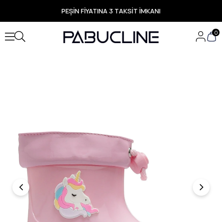
PEŞİN FİYATINA 3 TAKSİT İMKANI
TÜM ÜRÜNLERDE ÜCRETSİZ KARGO
Yeni Sezon Ürünlerde Özel Fırsatlar
0
Seçili Ürünlerde Hızlı Teslimat