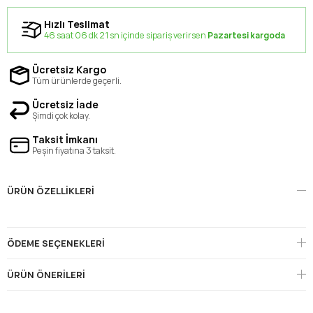
Hızlı Teslimat
46 saat 06 dk 21 sn içinde sipariş verirsen
Pazartesi kargoda
Ücretsiz Kargo
Tüm ürünlerde geçerli.
Ücretsiz İade
Şimdi çok kolay.
Taksit İmkanı
Peşin fiyatına 3 taksit.
ÜRÜN ÖZELLIKLERI
ÖDEME SEÇENEKLERI
ÜRÜN ÖNERILERI