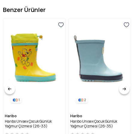
Benzer Ürünler
1
2
Haribo
Haribo
Harıbo Unısex Çocuk Günlük
Harıbo Unısex Çocuk Günlük
Yağmur Çizmesi (26-33)
Yağmur Çizmesi (26-35)
HRBFTW720 FU-SARI
HRBFTW701 FU-MAVİ
★
★
★
★
★
★
★
★
★
★