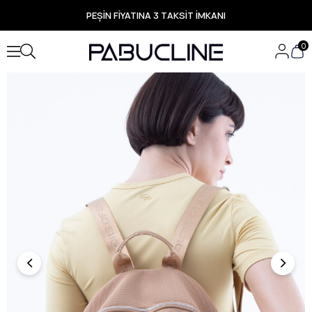
PEŞİN FİYATINA 3 TAKSİT İMKANI
TÜM ÜRÜNLERDE ÜCRETSİZ KARGO
Yeni Sezon Ürünlerde Özel Fırsatlar
0
Seçili Ürünlerde Hızlı Teslimat