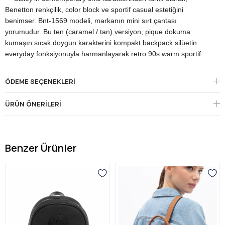
Benetton renkçilik, color block ve sportif casual estetiğini
benimser. Bnt-1569 modeli, markanın mini sırt çantası
yorumudur. Bu ten (caramel / tan) versiyon, pique dokuma
kumaşın sıcak doygun karakterini kompakt backpack silüetin
everyday fonksiyonuyla harmanlayarak retro 90s warm sportif
estetiği için pratik ve karakterli bir tercih sunar.
Çantanın imza detayı, pique dokuma (mesh-texture) kumaş
ÖDEME SEÇENEKLERI
yüzeyidir — gerçek deri yerine teknik kumaş tercihi, çantayı
Benetton'un "casual everyday + sportif lifestyle" pozisyonuna
ÜRÜN ÖNERILERI
sabitler. Bu malzeme, deri çantaların aksine hafiftir, su itici eğilim
taşır ve günlük yıpranmaya daha dayanıklıdır; üniversite, spor
salonu, hafta sonu gezisi, kamp/yürüyüş, şehir içi ulaşım gibi aktif
kullanım senaryolarına uygun bir karakter sunar. Yüzeydeki
Benzer Ürünler
dokulu mesh karakteri, ten tonun sıcaklığına görsel zenginlik
katar ve düz kumaştan ayıran sofistike bir tactile his oluşturur —
bu doku, Coach Classic Tan ve Tommy Hilfiger 90s vintage
estetiklerine direkt referans verir.
Mini backpack silüet, modern şehirli aktif kadının günlük
temellerini taşımaya yetecek kapasiteyle kompakt bir form sunar.
Ana bölme dome formlu fermuarla kapanır, ön cep ayrı bir