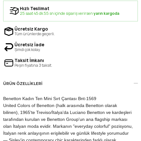
Hızlı Teslimat
25 saat 45 dk 55 sn içinde sipariş verirsen
yarın kargoda
Ücretsiz Kargo
Tüm ürünlerde geçerli.
Ücretsiz İade
Şimdi çok kolay.
Taksit İmkanı
Peşin fiyatına 3 taksit.
ÜRÜN ÖZELLIKLERI
Benetton Kadın Ten Mini Sırt Çantası Bnt-1569
United Colors of Benetton (halk arasında Benetton olarak
bilinen), 1965'te Treviso/İtalya'da Luciano Benetton ve kardeşleri
tarafından kurulan ve Benetton Group'un ana flagship markası
olan İtalyan moda evidir. Markanın "everyday colorful" pozisyonu,
İtalyan renk anlayışının erişilebilir ve günlük lifestyle yorumudur
— Sisley'in contemporary chic karakterinden farklı olarak,