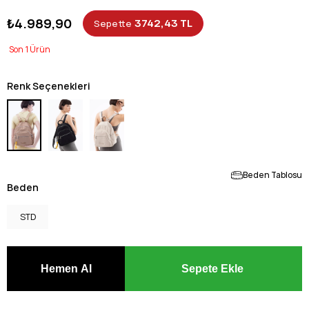
₺4.989,90
3742,43 TL
Sepette
1
Renk Seçenekleri
Beden Tablosu
Beden
STD