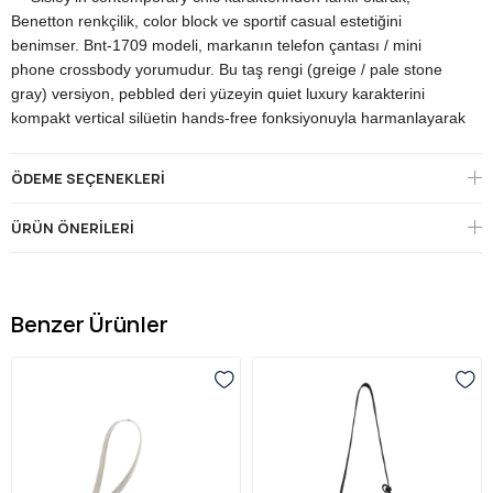
Benetton renkçilik, color block ve sportif casual estetiğini
benimser. Bnt-1709 modeli, markanın telefon çantası / mini
phone crossbody yorumudur. Bu taş rengi (greige / pale stone
gray) versiyon, pebbled deri yüzeyin quiet luxury karakterini
kompakt vertical silüetin hands-free fonksiyonuyla harmanlayarak
Pantone Mocha Mousse 2025 paletinin sofistike yorumunu sunar.
Çantanın imza detayı, dikey (vertical) mini phone crossbody
ÖDEME SEÇENEKLERI
silüetidir — modern telefon boyutlarına özel olarak tasarlanmış
bu form, son yıllarda Coach Bandit, Marc Jacobs Phone Wallet,
ÜRÜN ÖNERILERI
Telfar Phone Bag ve Bottega Veneta Cassette Phone Pouch
modelleriyle popülerleşmiş bir tasarım kategorisidir. Hands-free
taşıma ihtiyacı, küçük cüzdan + birkaç kart + nakit + anahtar gibi
minimal essentials için ideal kapasiteyi sunar; ofis-evening
Benzer Ürünler
geçişleri, brunch buluşmaları, gündüz davetleri, modern müzeler,
sanat galeri ziyaretleri ve aktif şehir günleri için tasarlanmıştır.
Pebbled (taneli/dokulu) deri yüzey, çantaya organik ve premium
bir karakter katar; düz mat deriden farklı olarak ışığı dokulu bir
hâle ile yansıtır. Taş rengi zemin üzerinde pebbled doku, lüks
moda evlerinin (Loewe, Bottega Veneta, The Row) sıkça
başvurduğu "textured greige leather" estetiğine direkt referans