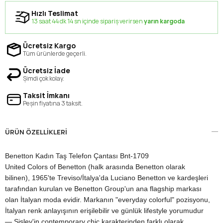
Hızlı Teslimat
13 saat 44 dk 13 sn içinde sipariş verirsen
yarın kargoda
Ücretsiz Kargo
Tüm ürünlerde geçerli.
Ücretsiz İade
Şimdi çok kolay.
Taksit İmkanı
Peşin fiyatına 3 taksit.
ÜRÜN ÖZELLIKLERI
Benetton Kadın Taş Telefon Çantası Bnt-1709
United Colors of Benetton (halk arasında Benetton olarak
bilinen), 1965'te Treviso/İtalya'da Luciano Benetton ve kardeşleri
tarafından kurulan ve Benetton Group'un ana flagship markası
olan İtalyan moda evidir. Markanın "everyday colorful" pozisyonu,
İtalyan renk anlayışının erişilebilir ve günlük lifestyle yorumudur
— Sisley'in contemporary chic karakterinden farklı olarak,