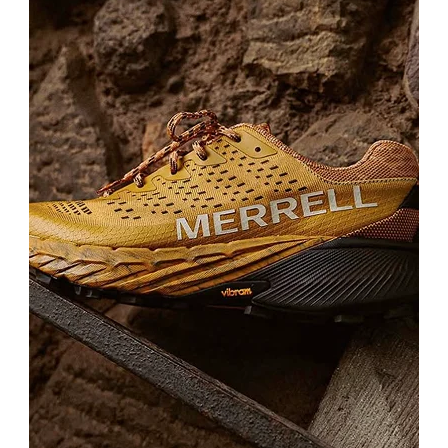
keten takım + nude topuklu, gri midi elbise + minimalist mücevher
+ bu çanta, lacivert blazer + beyaz pantolon + spor, ekru triko +
bisküvi pantolon + bot gibi sayısız sezonsuz kombinin doğrudan
tamamlayıcısıdır. Özellikle "tones of beige" ve "monokrom
greige" kombinler için ideal: greige-üzeri-greige tones-on-tones
kombinler + bu çanta sofistike bir "quiet luxury everyday"
görünüm yaratır. Telefon kullanımı yoğun aktivelerde hands-free
konforu sayesinde her iki elin de serbest kalmasını sağlar. Ofis-
evening geçişleri, brunch buluşmaları, sanat galeri ziyaretleri,
modern müzeler, business etkinlikleri, kültürel etkinlikler, akşam
yemekleri, davetler, alışveriş, kafeler ve günlük tüm aktif şehir
hareketleri için Benetton'un İtalyan everyday colorful anlayışının
quiet luxury yorumunu mini telefon çantası silüet üzerinden
pebbled greige deri ve jakar askı detaylarıyla buluşturan modern
ve sofistike bir tercihtir.