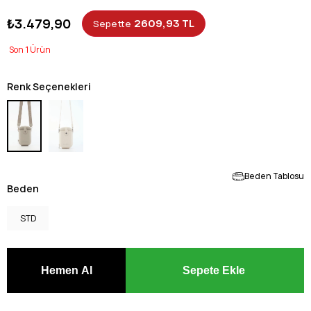
₺3.479,90
2609,93 TL
Sepette
1
Renk Seçenekleri
Beden Tablosu
Beden
STD