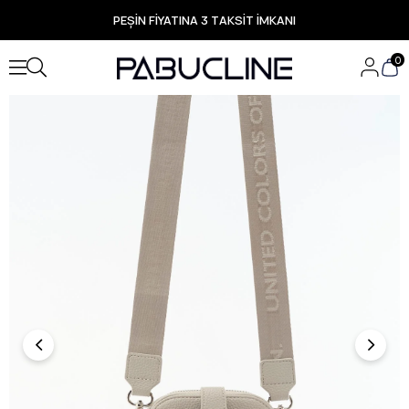
PEŞİN FİYATINA 3 TAKSİT İMKANI
TÜM ÜRÜNLERDE ÜCRETSİZ KARGO
Yeni Sezon Ürünlerde Özel Fırsatlar
0
Seçili Ürünlerde Hızlı Teslimat