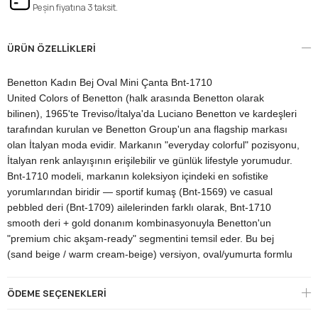
Peşin fiyatına 3 taksit.
ÜRÜN ÖZELLIKLERI
Benetton Kadın Bej Oval Mini Çanta Bnt-1710
United Colors of Benetton (halk arasında Benetton olarak
bilinen), 1965'te Treviso/İtalya'da Luciano Benetton ve kardeşleri
tarafından kurulan ve Benetton Group'un ana flagship markası
olan İtalyan moda evidir. Markanın "everyday colorful" pozisyonu,
İtalyan renk anlayışının erişilebilir ve günlük lifestyle yorumudur.
Bnt-1710 modeli, markanın koleksiyon içindeki en sofistike
yorumlarından biridir — sportif kumaş (Bnt-1569) ve casual
pebbled deri (Bnt-1709) ailelerinden farklı olarak, Bnt-1710
smooth deri + gold donanım kombinasyonuyla Benetton'un
"premium chic akşam-ready" segmentini temsil eder. Bu bej
(sand beige / warm cream-beige) versiyon, oval/yumurta formlu
sculpted silüetin sıcak nötr karakteriyle birleşerek "warm joker tek
çanta her kombin" arayan klasik quiet luxury kullanıcı için zarif ve
ÖDEME SEÇENEKLERI
zamansız bir tercih sunar — Hermès Etoupe, The Row Margaux
Sand ve Khaite Olivia Beige paletinin Benetton yorumudur.