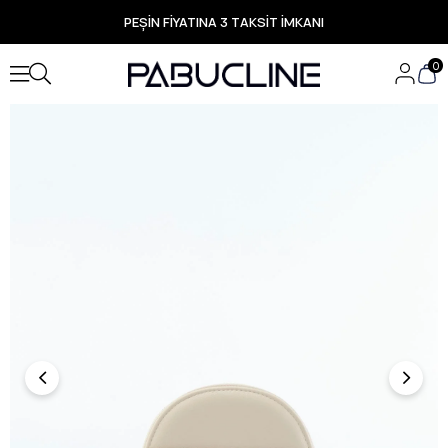
PEŞİN FİYATINA 3 TAKSİT İMKANI
TÜM ÜRÜNLERDE ÜCRETSİZ KARGO
Yeni Sezon Ürünlerde Özel Fırsatlar
0
Seçili Ürünlerde Hızlı Teslimat