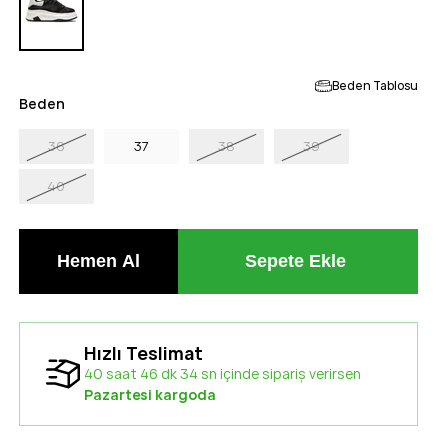
Beden Tablosu
Beden
36
37
38
39
40
Hızlı Teslimat
40 saat 46 dk 34 sn içinde sipariş verirsen
Pazartesi kargoda