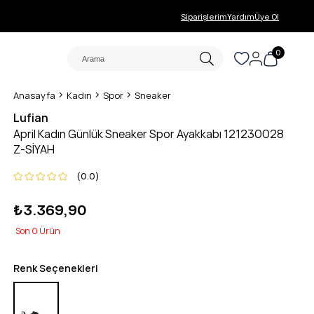
Siparişlerim
Yardım
Üye Ol
0
Anasayfa
Kadın
Spor
Sneaker
Lufian
April Kadın Günlük Sneaker Spor Ayakkabı 121230028
Z-SİYAH
0.0
₺3.369,90
0
Renk Seçenekleri