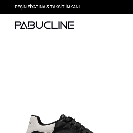
PEŞİN FİYATINA 3 TAKSİT İMKANI
TÜM ÜRÜNLERDE ÜCRETSİZ KARGO
Yeni Sezon Ürünlerde Özel Fırsatlar
Seçili Ürünlerde Hızlı Teslimat