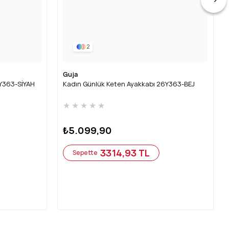
2
Guja
6Y363-SİYAH
Kadın Günlük Keten Ayakkabı 26Y363-BEJ
★
★
★
★
★
₺5.099,90
3314,93 TL
Sepette