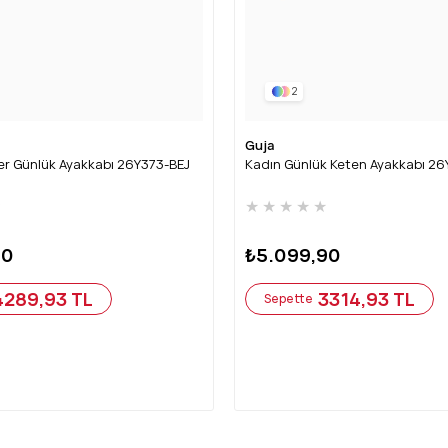
2
Guja
er Günlük Ayakkabı 26Y373-BEJ
Kadın Günlük Keten Ayakkabı 2
★
★
★
★
★
★
90
₺5.099,90
4289,93 TL
3314,93 TL
Sepette