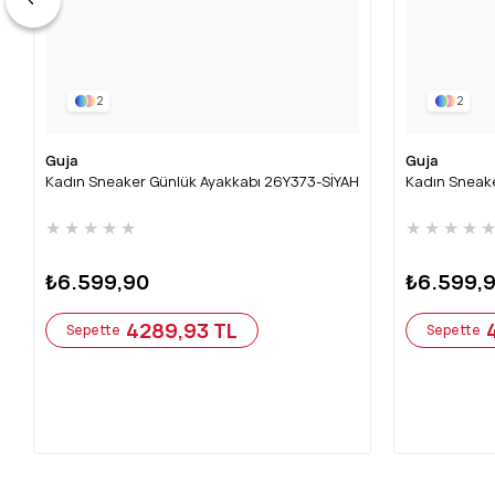
2
2
Guja
Guja
Kadın Sneaker Günlük Ayakkabı 26Y373-SİYAH
Kadın Sneak
★
★
★
★
★
★
★
★
★
₺6.599,90
₺6.599,
4289,93 TL
Sepette
Sepette