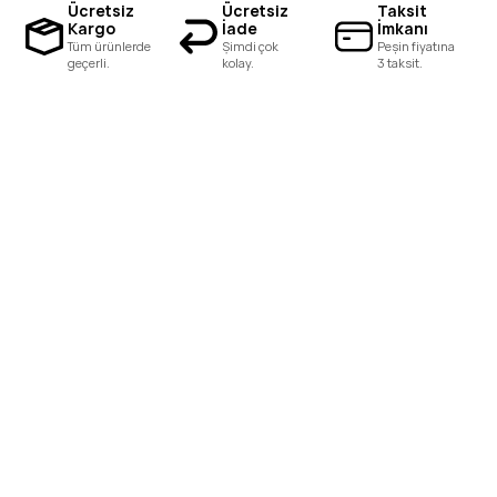
Ücretsiz
Ücretsiz
Taksit
Kargo
İade
İmkanı
Tüm ürünlerde
Şimdi çok
Peşin fiyatına
geçerli.
kolay.
3 taksit.