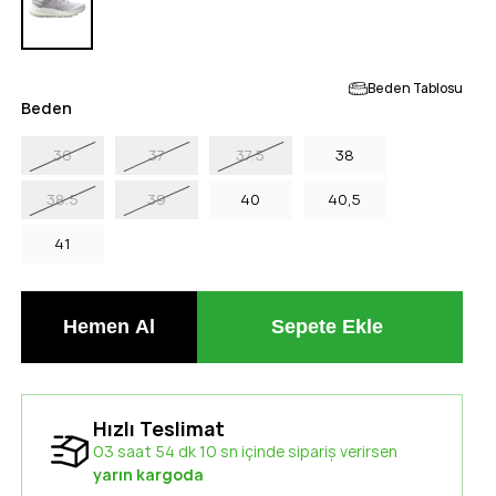
Beden Tablosu
Beden
36
37
37.5
38
38.5
39
40
40,5
41
Hızlı Teslimat
03 saat 54 dk 09 sn içinde sipariş verirsen
yarın kargoda