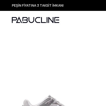
TÜM ÜRÜNLERDE ÜCRETSİZ KARGO
Yeni Sezon Ürünlerde Özel Fırsatlar
Seçili Ürünlerde Hızlı Teslimat