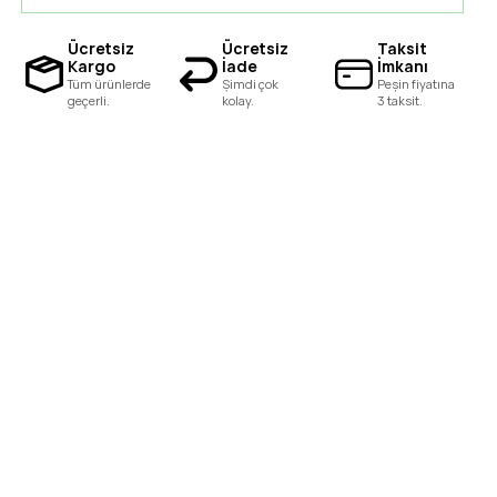
Ücretsiz
Ücretsiz
Taksit
Kargo
İade
İmkanı
Tüm ürünlerde
Şimdi çok
Peşin fiyatına
geçerli.
kolay.
3 taksit.