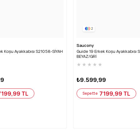
2
Saucony
ek Koşu Ayakkabısı S21058-SİYAH
Guide 19 Erkek Koşu Ayakkabısı 
BEYAZ/GRİ
★
★
★
★
★
★
99
₺9.599,99
7199,99 TL
7199,99 TL
Sepette