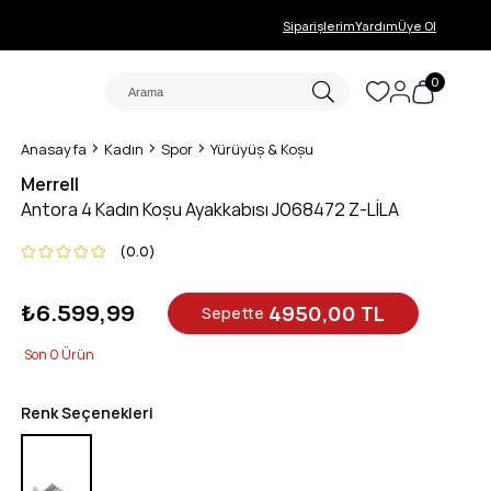
Siparişlerim
Yardım
Üye Ol
0
Anasayfa
Kadın
Spor
Yürüyüş & Koşu
Merrell
Antora 4 Kadın Koşu Ayakkabısı J068472 Z-LİLA
0.0
₺6.599,99
4950,00 TL
Sepette
0
Renk Seçenekleri