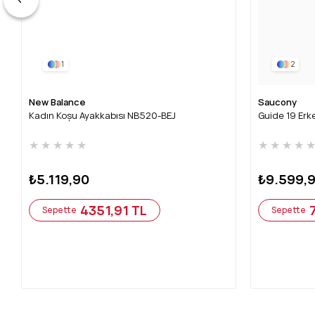
1
2
New Balance
Saucony
Kadın Koşu Ayakkabısı NB520-BEJ
Guide 19 Erk
★
★
★
★
★
★
★
★
★
₺5.119,90
₺9.599,
4351,91 TL
Sepette
Sepette