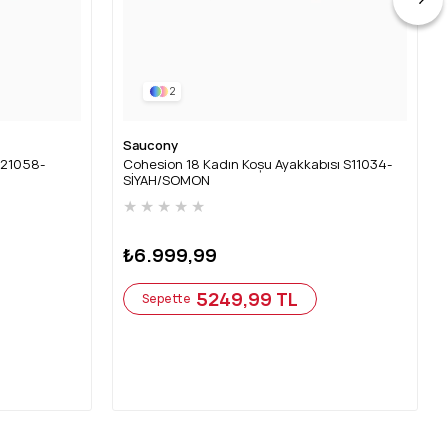
2
Saucony
S21058-
Cohesion 18 Kadın Koşu Ayakkabısı S11034-
SİYAH/SOMON
★
★
★
★
★
₺6.999,99
5249,99 TL
Sepette