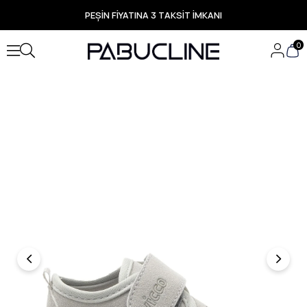
PEŞİN FİYATINA 3 TAKSİT İMKANI
TÜM ÜRÜNLERDE ÜCRETSİZ KARGO
Yeni Sezon Ürünlerde Özel Fırsatlar
0
Seçili Ürünlerde Hızlı Teslimat