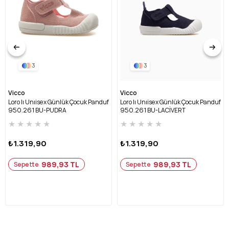
3
3
Vicco
Vicco
Loro Iı Unıisex Günlük Çocuk Panduf
Loro Iı Unıisex Günlük Çocuk Panduf
950.261 BU-PUDRA
950.261 BU-LACİVERT
★
★
★
★
★
★
★
★
★
★
₺1.319,90
₺1.319,90
989,93 TL
989,93 TL
Sepette
Sepette