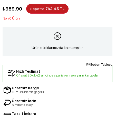
₺989,90
742,43 TL
Sepette
0
Ürün stoklarımızda kalmamıştır.
Beden Tablosu
Hızlı Teslimat
04 saat 20 dk 41 sn içinde sipariş verirsen
yarın kargoda
Ücretsiz Kargo
Tüm ürünlerde geçerli.
Ücretsiz İade
Şimdi çok kolay.
Taksit İmkanı