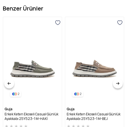
Benzer Ürünler
2
2
Guja
Guja
Erkek Keten Ekoseli Casual Günlük
Erkek Keten Ekoseli Casual Günlük
Ayakkabı 25Y523-1 M-HAKİ
Ayakkabı 25Y523-1 M-BEJ
★
★
★
★
★
★
★
★
★
★