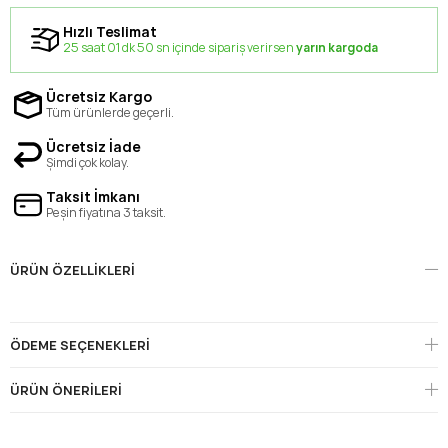
Hızlı Teslimat
25 saat 01 dk 50 sn içinde sipariş verirsen
yarın kargoda
Ücretsiz Kargo
Tüm ürünlerde geçerli.
Ücretsiz İade
Şimdi çok kolay.
Taksit İmkanı
Peşin fiyatına 3 taksit.
ÜRÜN ÖZELLIKLERI
ÖDEME SEÇENEKLERI
ÜRÜN ÖNERILERI