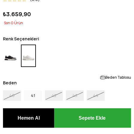
₺3.659,90
0
Renk Seçenekleri
Beden Tablosu
Beden
40
41
42
43
44