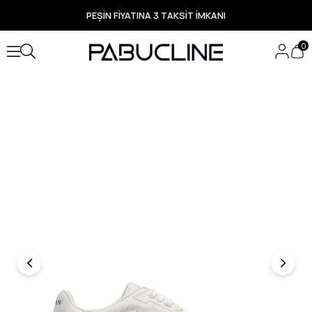
PEŞİN FİYATINA 3 TAKSİT İMKANI
TÜM ÜRÜNLERDE ÜCRETSİZ KARGO
Yeni Sezon Ürünlerde Özel Fırsatlar
0
Seçili Ürünlerde Hızlı Teslimat