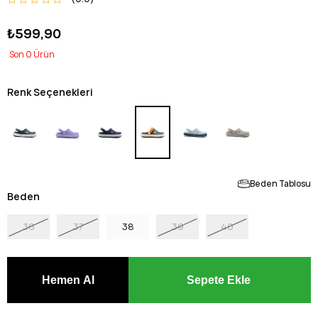
₺599,90
0
Renk Seçenekleri
Beden Tablosu
Beden
36
37
38
39
40