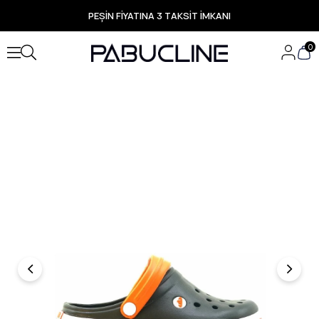
PEŞİN FİYATINA 3 TAKSİT İMKANI
TÜM ÜRÜNLERDE ÜCRETSİZ KARGO
Yeni Sezon Ürünlerde Özel Fırsatlar
0
Seçili Ürünlerde Hızlı Teslimat