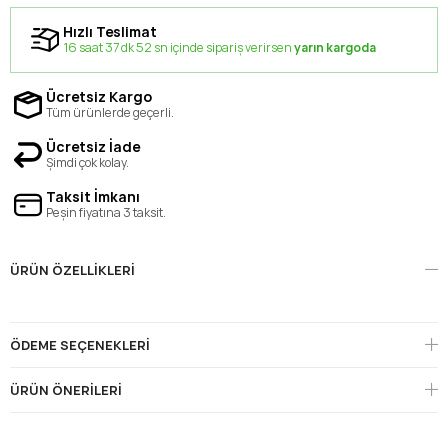
Hızlı Teslimat
16 saat 37 dk 51 sn içinde sipariş verirsen
yarın kargoda
Ücretsiz Kargo
Tüm ürünlerde geçerli.
Ücretsiz İade
Şimdi çok kolay.
Taksit İmkanı
Peşin fiyatına 3 taksit.
ÜRÜN ÖZELLIKLERI
ÖDEME SEÇENEKLERI
ÜRÜN ÖNERILERI