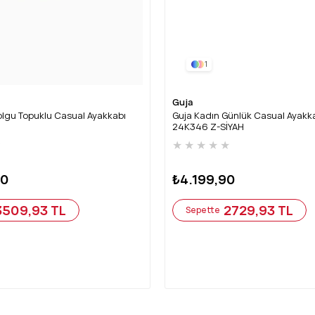
1
Guja
Dolgu Topuklu Casual Ayakkabı
Guja Kadın Günlük Casual Ayakk
24K346 Z-SİYAH
★
★
★
★
★
★
90
₺4.199,90
3509,93 TL
2729,93 TL
Sepette