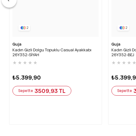
2
2
Guja
Guja
Kadın Gizli Dolgu Topuklu Casual Ayakkabı
Kadın Gizli 
26Y352-SİYAH
26Y352-BEJ
★
★
★
★
★
★
★
★
★
₺5.399,90
₺5.399,
3509,93 TL
Sepette
Sepette