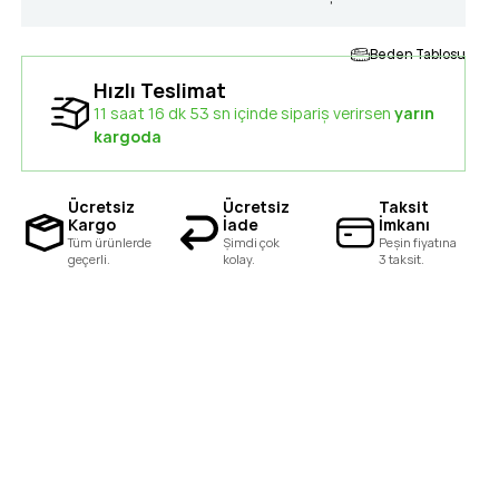
Beden Tablosu
Hızlı Teslimat
11 saat 16 dk 52 sn içinde sipariş verirsen
yarın
kargoda
Ücretsiz
Ücretsiz
Taksit
Kargo
İade
İmkanı
Tüm ürünlerde
Şimdi çok
Peşin fiyatına
geçerli.
kolay.
3 taksit.