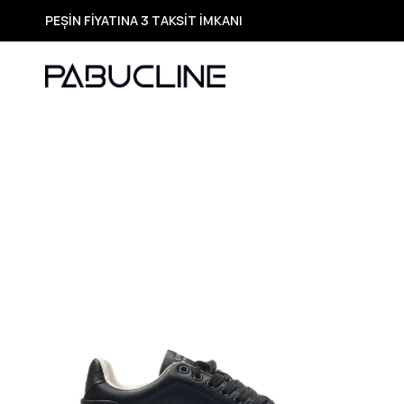
TÜM ÜRÜNLERDE ÜCRETSİZ KARGO
Yeni Sezon Ürünlerde Özel Fırsatlar
Seçili Ürünlerde Hızlı Teslimat