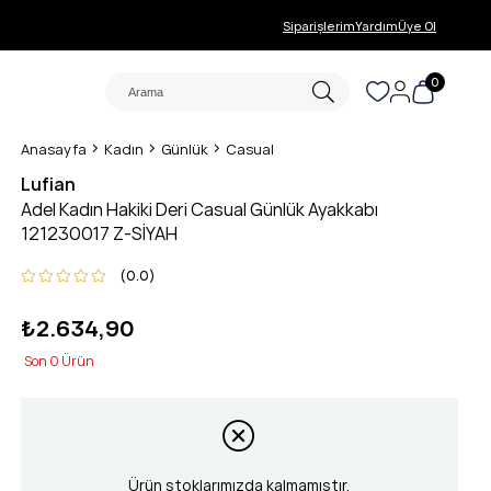
Siparişlerim
Yardım
Üye Ol
0
Anasayfa
Kadın
Günlük
Casual
Lufian
Adel Kadın Hakiki Deri Casual Günlük Ayakkabı
121230017 Z-SİYAH
0.0
₺2.634,90
0
Ürün stoklarımızda kalmamıştır.