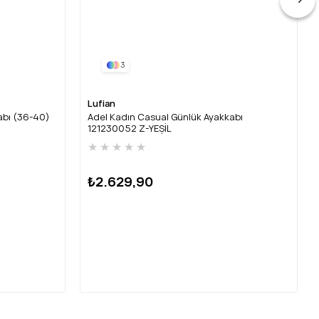
3
Lufian
abı (36-40)
Adel Kadın Casual Günlük Ayakkabı
121230052 Z-YEŞİL
★
★
★
★
★
₺2.629,90