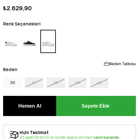
₺2.629,90
Renk Seçenekleri
Beden Tablosu
Beden
36
37
38
39
40
Hızlı Teslimat
05 saat 56 dk 49 sn içinde sipariş verirsen
yarın kargoda