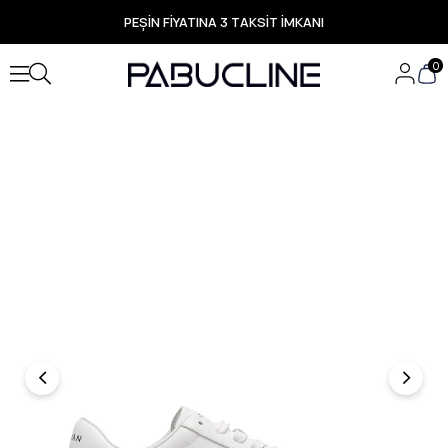
PEŞİN FİYATINA 3 TAKSİT İMKANI
TÜM ÜRÜNLERDE ÜCRETSİZ KARGO
Yeni Sezon Ürünlerde Özel Fırsatlar
0
Seçili Ürünlerde Hızlı Teslimat