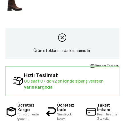
Ürün stoklarımızda kalmamıştır.
Beden Tablosu
Hızlı Teslimat
00 saat 07 dk 41 sn içinde sipariş verirsen
yarın kargoda
Ücretsiz
Ücretsiz
Taksit
Kargo
İade
İmkanı
Tüm ürünlerde
Şimdi çok
Peşin fiyatına
geçerli.
kolay.
3 taksit.