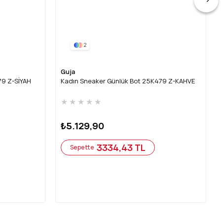
2
Guja
79 Z-SİYAH
Kadın Sneaker Günlük Bot 25K479 Z-KAHVE
★
★
★
★
★
₺5.129,90
3334,43 TL
Sepette