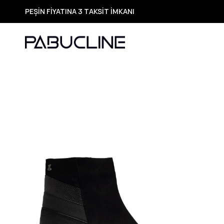
TÜM ÜRÜNLERDE ÜCRETSİZ KARGO
Yeni Sezon Ürünlerde Özel Fırsatlar
Seçili Ürünlerde Hızlı Teslimat