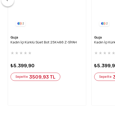
2
2
Guja
Guja
Kadın İçi Kürklü Süet Bot 25K486 Z-SİYAH
Kadın İçi Kü
★
★
★
★
★
★
★
★
★
₺5.399,90
₺5.399,
3509,93 TL
Sepette
Sepette