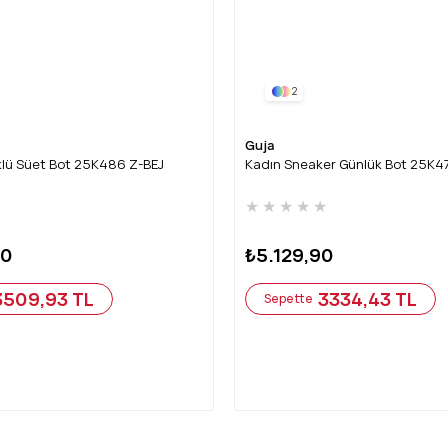
2
Guja
rklü Süet Bot 25K486 Z-BEJ
Kadın Sneaker Günlük Bot 25K4
★
★
★
★
★
★
90
₺5.129,90
3509,93 TL
3334,43 TL
Sepette