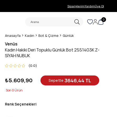
Siparişlerim
Yardım
Üye Ol
0
Anasayfa
Kadın
Bot & Çizme
Günlük
Venüs
Kadın Hakiki Deri Topuklu Günlük Bot 2551403K Z-
SİYAH NUBUK
0.0
₺5.609,90
3646,44 TL
Sepette
0
Renk Seçenekleri