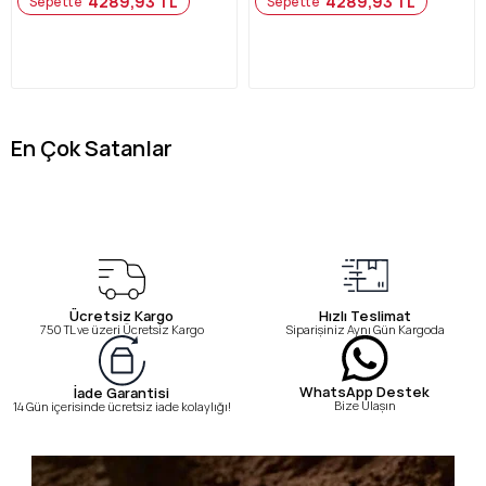
4289,93 TL
4289,93 TL
Sepette
Sepette
En Çok Satanlar
Ücretsiz Kargo
Hızlı Teslimat
750 TL ve üzeri Ücretsiz Kargo
Siparişiniz Aynı Gün Kargoda
WhatsApp Destek
İade Garantisi
Bize Ulaşın
14 Gün içerisinde ücretsiz iade kolaylığı!