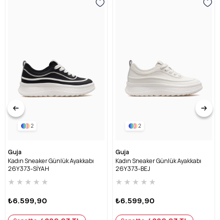
2
2
Guja
Guja
Kadın Sneaker Günlük Ayakkabı
Kadın Sneaker Günlük Ayakkabı
26Y373-SİYAH
26Y373-BEJ
★
★
★
★
★
★
★
★
★
★
₺6.599,90
₺6.599,90