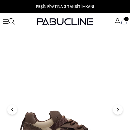
PEŞİN FİYATINA 3 TAKSİT İMKANI
TÜM ÜRÜNLERDE ÜCRETSİZ KARGO
Yeni Sezon Ürünlerde Özel Fırsatlar
0
Seçili Ürünlerde Hızlı Teslimat