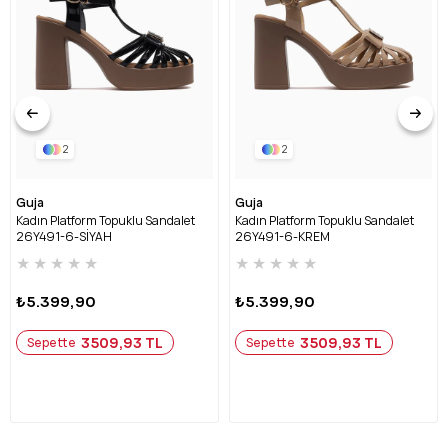
2
2
Guja
Guja
Kadın Platform Topuklu Sandalet
Kadın Platform Topuklu Sandalet
26Y491-6-SİYAH
26Y491-6-KREM
★
★
★
★
★
★
★
★
★
★
₺5.399,90
₺5.399,90
3509,93 TL
3509,93 TL
Sepette
Sepette