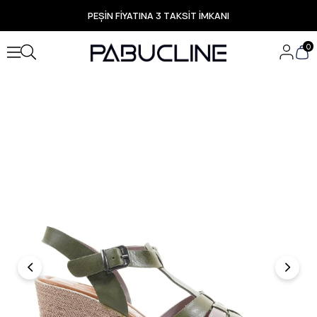
PEŞİN FİYATINA 3 TAKSİT İMKANI
TÜM ÜRÜNLERDE ÜCRETSİZ KARGO
Yeni Sezon Ürünlerde Özel Fırsatlar
0
Seçili Ürünlerde Hızlı Teslimat