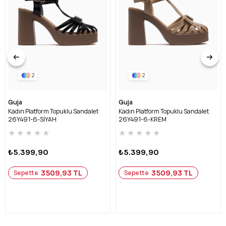
2
2
Guja
Guja
Kadın Platform Topuklu Sandalet
Kadın Platform Topuklu Sandalet
26Y491-6-SİYAH
26Y491-6-KREM
★
★
★
★
★
★
★
★
★
★
₺5.399,90
₺5.399,90
3509,93 TL
3509,93 TL
Sepette
Sepette