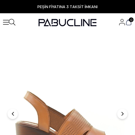
PEŞİN FİYATINA 3 TAKSİT İMKANI
TÜM ÜRÜNLERDE ÜCRETSİZ KARGO
Yeni Sezon Ürünlerde Özel Fırsatlar
0
Seçili Ürünlerde Hızlı Teslimat