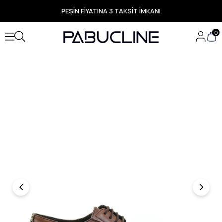
PEŞİN FİYATINA 3 TAKSİT İMKANI
TÜM ÜRÜNLERDE ÜCRETSİZ KARGO
Yeni Sezon Ürünlerde Özel Fırsatlar
0
Seçili Ürünlerde Hızlı Teslimat