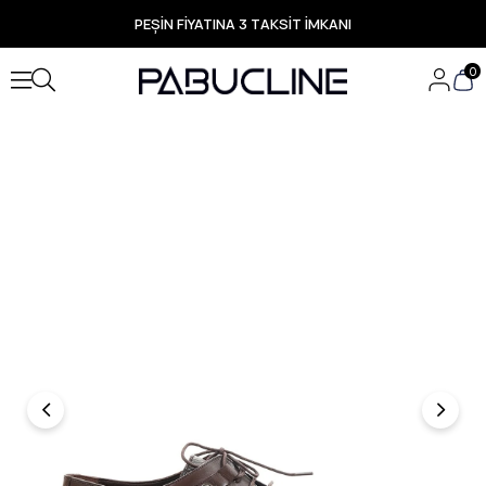
PEŞİN FİYATINA 3 TAKSİT İMKANI
TÜM ÜRÜNLERDE ÜCRETSİZ KARGO
Yeni Sezon Ürünlerde Özel Fırsatlar
0
Seçili Ürünlerde Hızlı Teslimat