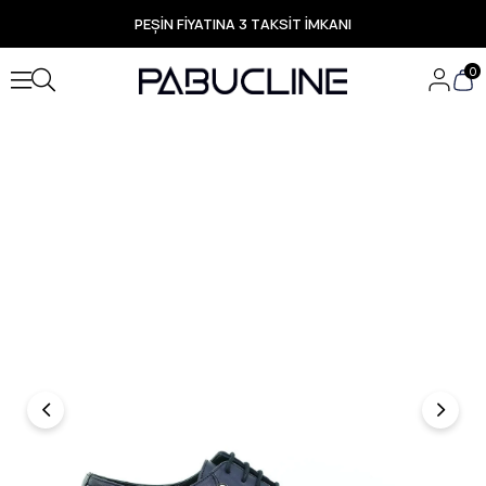
PEŞİN FİYATINA 3 TAKSİT İMKANI
TÜM ÜRÜNLERDE ÜCRETSİZ KARGO
Yeni Sezon Ürünlerde Özel Fırsatlar
0
Seçili Ürünlerde Hızlı Teslimat