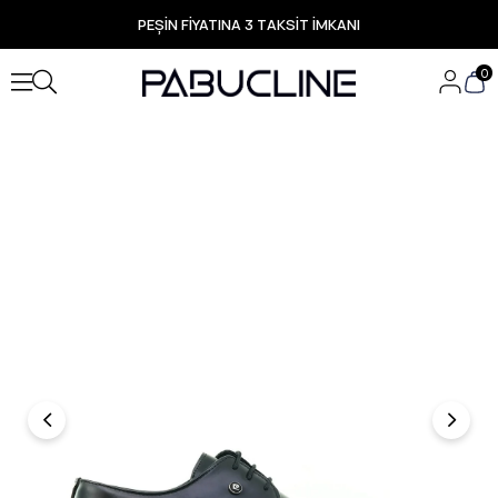
PEŞİN FİYATINA 3 TAKSİT İMKANI
TÜM ÜRÜNLERDE ÜCRETSİZ KARGO
Yeni Sezon Ürünlerde Özel Fırsatlar
0
Seçili Ürünlerde Hızlı Teslimat