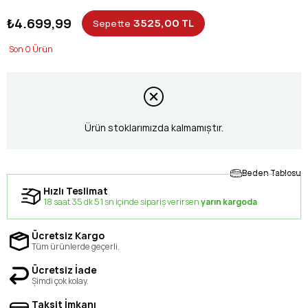
₺4.699,99
3525,00 TL
Sepette
0
Ürün stoklarımızda kalmamıştır.
Beden Tablosu
Hızlı Teslimat
18 saat 35 dk 51 sn içinde sipariş verirsen
yarın kargoda
Ücretsiz Kargo
Tüm ürünlerde geçerli.
Ücretsiz İade
Şimdi çok kolay.
Taksit İmkanı