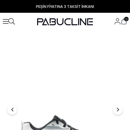
PEŞİN FİYATINA 3 TAKSİT İMKANI
TÜM ÜRÜNLERDE ÜCRETSİZ KARGO
Yeni Sezon Ürünlerde Özel Fırsatlar
0
Seçili Ürünlerde Hızlı Teslimat