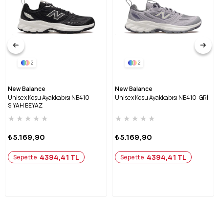
2
2
New Balance
New Balance
Unisex Koşu Ayakkabısı NB410-
Unisex Koşu Ayakkabısı NB410-GRİ
SİYAH BEYAZ
★
★
★
★
★
★
★
★
★
★
₺5.169,90
₺5.169,90
4394,41 TL
4394,41 TL
Sepette
Sepette