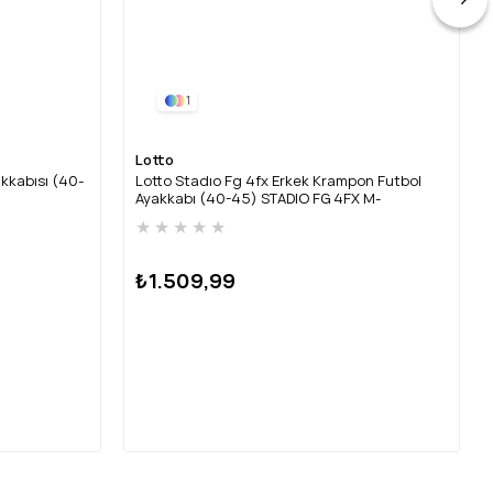
1
Lotto
kkabısı (40-
Lotto Stadıo Fg 4fx Erkek Krampon Futbol
Ayakkabı (40-45) STADIO FG 4FX M-
SİYAH/ALTIN
★
★
★
★
★
₺1.509,99