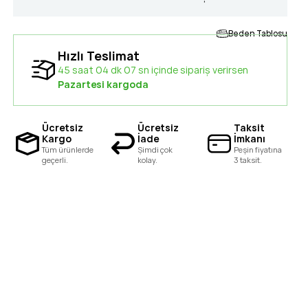
Beden Tablosu
Hızlı Teslimat
45 saat 04 dk 06 sn içinde sipariş verirsen
Pazartesi kargoda
Ücretsiz
Ücretsiz
Taksit
Kargo
İade
İmkanı
Tüm ürünlerde
Şimdi çok
Peşin fiyatına
geçerli.
kolay.
3 taksit.