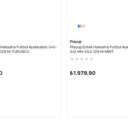
2
Playup
 Halısaha Futbol Ayakkabısı (40-
Playup Erkek Halısaha Futbol Aya
-129 M-TURUNCU
44) MH-242-129 M-MİNT
★
★
★
★
★
★
0
₺1.979,90