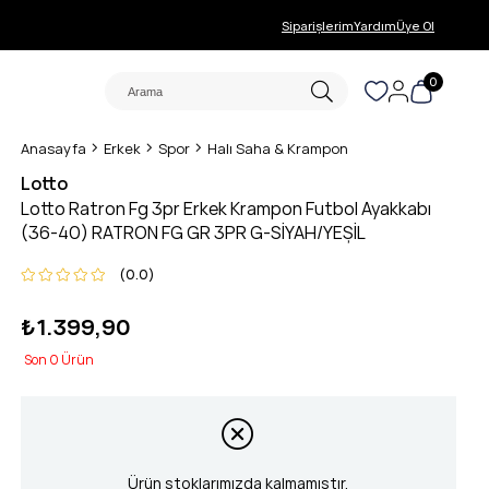
Siparişlerim
Yardım
Üye Ol
0
Anasayfa
Erkek
Spor
Halı Saha & Krampon
Lotto
Lotto Ratron Fg 3pr Erkek Krampon Futbol Ayakkabı
(36-40) RATRON FG GR 3PR G-SİYAH/YEŞİL
0.0
₺1.399,90
0
Ürün stoklarımızda kalmamıştır.