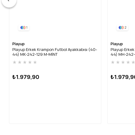
1
2
Playup
Playup
Playup Erkek Krampon Futbol Ayakkabısı (40-
Playup Erkek
44) MK-242-129 M-MİNT
44) MH-242
★
★
★
★
★
★
★
★
★
₺1.979,90
₺1.979,9