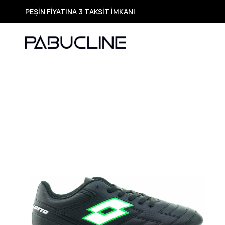
PEŞİN FİYATINA 3 TAKSİT İMKANI
TÜM ÜRÜNLERDE ÜCRETSİZ KARGO
Yeni Sezon Ürünlerde Özel Fırsatlar
Seçili Ürünlerde Hızlı Teslimat