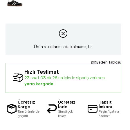
Ürün stoklarımızda kalmamıştır.
Beden Tablosu
Hızlı Teslimat
23 saat 03 dk 25 sn içinde sipariş verirsen
yarın kargoda
Ücretsiz
Ücretsiz
Taksit
Kargo
İade
İmkanı
Tüm ürünlerde
Şimdi çok
Peşin fiyatına
geçerli.
kolay.
3 taksit.