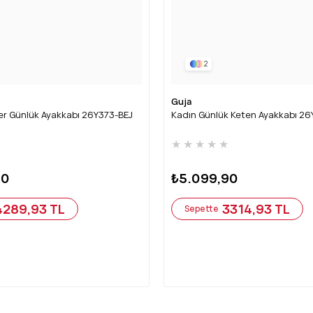
2
Guja
er Günlük Ayakkabı 26Y373-BEJ
Kadın Günlük Keten Ayakkabı 2
★
★
★
★
★
★
90
₺5.099,90
4289,93 TL
3314,93 TL
Sepette