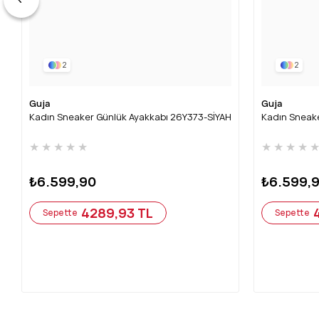
2
2
Guja
Guja
Kadın Sneaker Günlük Ayakkabı 26Y373-SİYAH
Kadın Sneak
★
★
★
★
★
★
★
★
★
₺6.599,90
₺6.599,
4289,93 TL
Sepette
Sepette