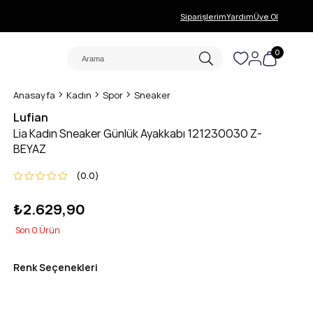
Siparişlerim
Yardım
Üye Ol
0
Anasayfa
Kadın
Spor
Sneaker
Lufian
Lia Kadın Sneaker Günlük Ayakkabı 121230030 Z-
BEYAZ
0.0
₺2.629,90
0
Renk Seçenekleri