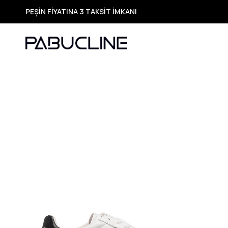
PEŞİN FİYATINA 3 TAKSİT İMKANI
TÜM ÜRÜNLERDE ÜCRETSİZ KARGO
Yeni Sezon Ürünlerde Özel Fırsatlar
Seçili Ürünlerde Hızlı Teslimat