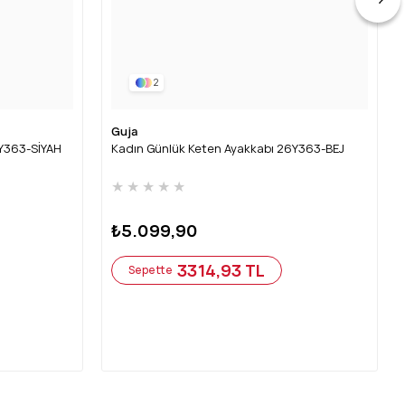
2
Guja
6Y363-SİYAH
Kadın Günlük Keten Ayakkabı 26Y363-BEJ
★
★
★
★
★
₺5.099,90
3314,93 TL
Sepette