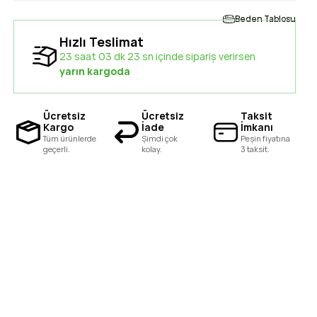
Beden Tablosu
Hızlı Teslimat
23 saat 03 dk 22 sn içinde sipariş verirsen
yarın kargoda
Ücretsiz
Ücretsiz
Taksit
Kargo
İade
İmkanı
Tüm ürünlerde
Şimdi çok
Peşin fiyatına
geçerli.
kolay.
3 taksit.