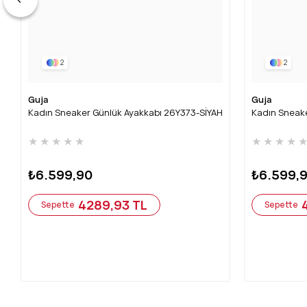
2
2
Guja
Guja
Kadın Sneaker Günlük Ayakkabı 26Y373-SİYAH
Kadın Sneak
★
★
★
★
★
★
★
★
★
₺6.599,90
₺6.599,
4289,93 TL
Sepette
Sepette