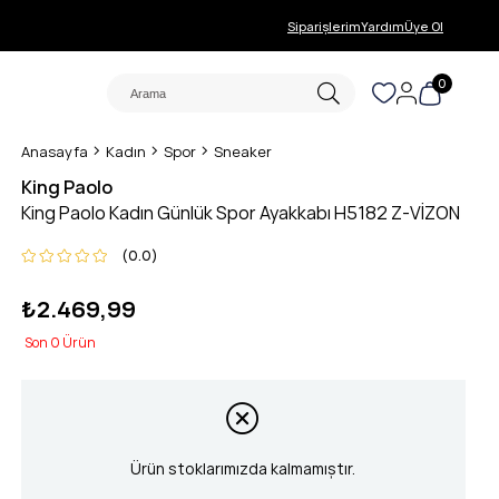
Siparişlerim
Yardım
Üye Ol
0
Anasayfa
Kadın
Spor
Sneaker
King Paolo
King Paolo Kadın Günlük Spor Ayakkabı H5182 Z-VİZON
0.0
₺2.469,99
0
Ürün stoklarımızda kalmamıştır.