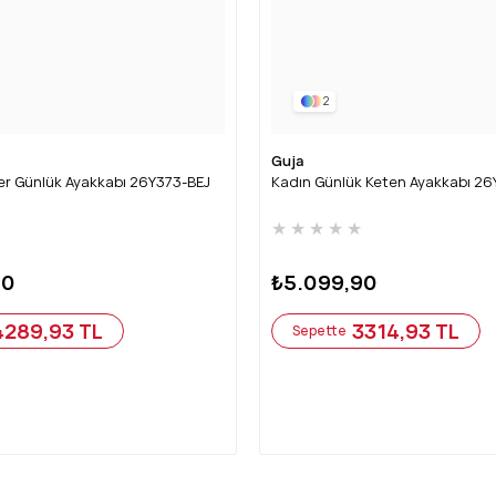
2
Guja
er Günlük Ayakkabı 26Y373-BEJ
Kadın Günlük Keten Ayakkabı 2
★
★
★
★
★
★
90
₺5.099,90
4289,93 TL
3314,93 TL
Sepette