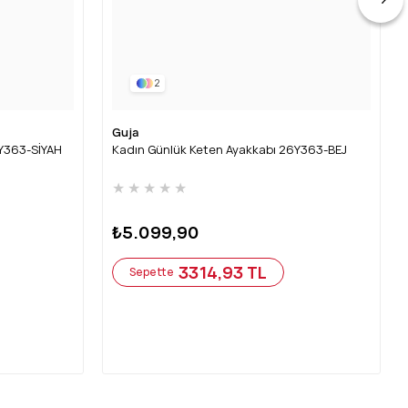
2
Guja
6Y363-SİYAH
Kadın Günlük Keten Ayakkabı 26Y363-BEJ
★
★
★
★
★
₺5.099,90
3314,93 TL
Sepette