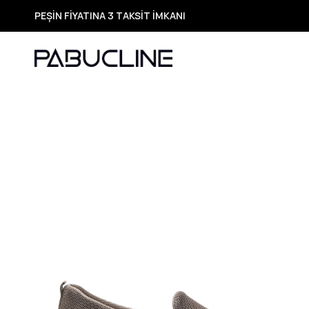
PEŞİN FİYATINA 3 TAKSİT İMKANI
TÜM ÜRÜNLERDE ÜCRETSİZ KARGO
Yeni Sezon Ürünlerde Özel Fırsatlar
Seçili Ürünlerde Hızlı Teslimat