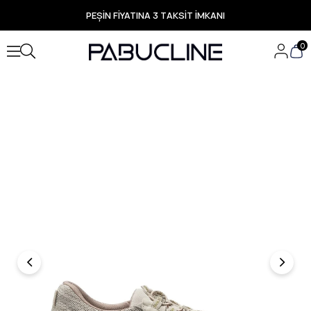
PEŞİN FİYATINA 3 TAKSİT İMKANI
TÜM ÜRÜNLERDE ÜCRETSİZ KARGO
Yeni Sezon Ürünlerde Özel Fırsatlar
0
Seçili Ürünlerde Hızlı Teslimat