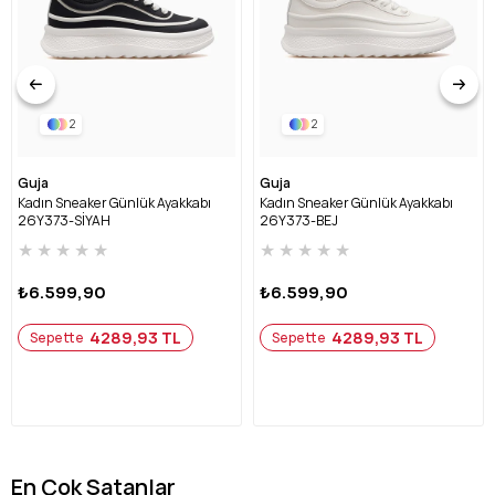
2
2
Guja
Guja
Kadın Sneaker Günlük Ayakkabı
Kadın Sneaker Günlük Ayakkabı
26Y373-SİYAH
26Y373-BEJ
★
★
★
★
★
★
★
★
★
★
₺6.599,90
₺6.599,90
4289,93 TL
4289,93 TL
Sepette
Sepette
En Çok Satanlar