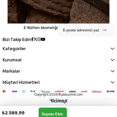
E-Bülten Aboneliği
Bizi Takip Edin
Kategoriler
Kurumsal
Markalar
Müşteri Hizmetleri
Copyright 2026 © pabucline.com
₺2.589,99
King Paolo Kadın Günlük Spor Ayakkabı F5121 Z-BEJ
Anasayfa
Favorilerim
Sepetim
Üye Girişi