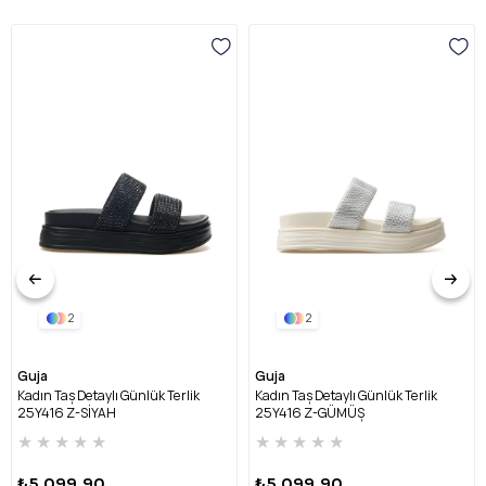
2
2
Guja
Guja
Kadın Taş Detaylı Günlük Terlik
Kadın Taş Detaylı Günlük Terlik
25Y416 Z-SİYAH
25Y416 Z-GÜMÜŞ
★
★
★
★
★
★
★
★
★
★
₺5.099,90
₺5.099,90