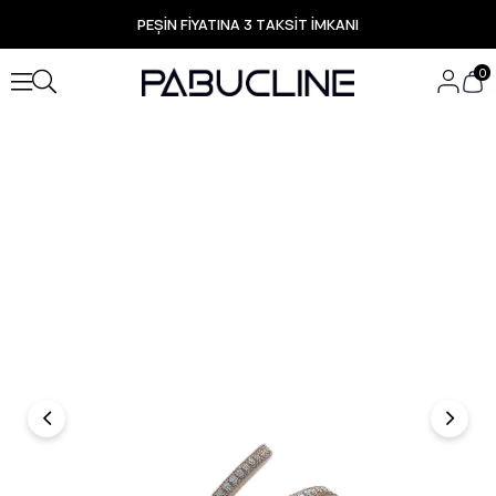
PEŞİN FİYATINA 3 TAKSİT İMKANI
TÜM ÜRÜNLERDE ÜCRETSİZ KARGO
Yeni Sezon Ürünlerde Özel Fırsatlar
0
Seçili Ürünlerde Hızlı Teslimat