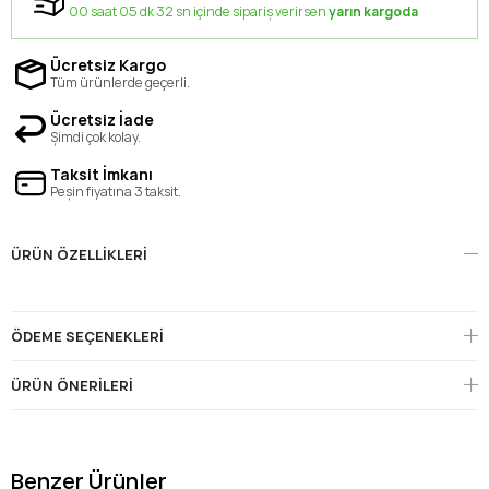
00 saat 05 dk 32 sn içinde sipariş verirsen
yarın kargoda
Ücretsiz Kargo
Tüm ürünlerde geçerli.
Ücretsiz İade
Şimdi çok kolay.
Taksit İmkanı
Peşin fiyatına 3 taksit.
ÜRÜN ÖZELLIKLERI
ÖDEME SEÇENEKLERI
ÜRÜN ÖNERILERI
Benzer Ürünler