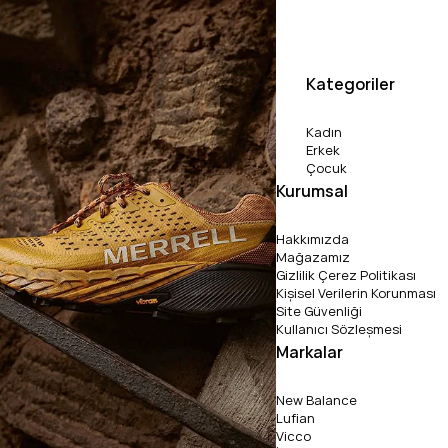
Kategoriler
Kadın
Erkek
Çocuk
Kurumsal
Hakkımızda
Mağazamız
Gizlilik Çerez Politikası
Kişisel Verilerin Korunması
Site Güvenliği
Kullanıcı Sözleşmesi
Markalar
New Balance
Lufian
Vicco