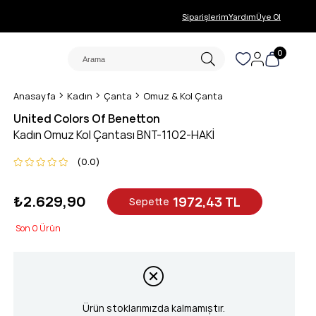
Siparişlerim
Yardım
Üye Ol
0
Anasayfa
Kadın
Çanta
Omuz & Kol Çanta
United Colors Of Benetton
Kadın Omuz Kol Çantası BNT-1102-HAKİ
0.0
₺2.629,90
1972,43 TL
Sepette
0
Ürün stoklarımızda kalmamıştır.