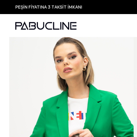
PEŞİN FİYATINA 3 TAKSİT İMKANI
TÜM ÜRÜNLERDE ÜCRETSİZ KARGO
Yeni Sezon Ürünlerde Özel Fırsatlar
Seçili Ürünlerde Hızlı Teslimat