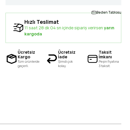
Beden Tablosu
Hızlı Teslimat
11 saat 28 dk 03 sn içinde sipariş verirsen
yarın
kargoda
Ücretsiz
Ücretsiz
Taksit
Kargo
İade
İmkanı
Tüm ürünlerde
Şimdi çok
Peşin fiyatına
geçerli.
kolay.
3 taksit.