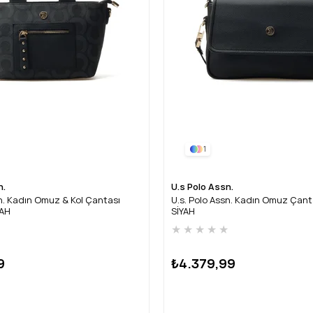
1
n.
U.s Polo Assn.
sn. Kadın Omuz & Kol Çantası
U.s. Polo Assn. Kadın Omuz Çan
YAH
SİYAH
★
★
★
★
★
★
9
₺4.379,99