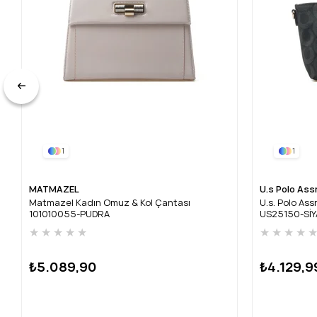
1
1
MATMAZEL
U.s Polo Ass
Matmazel Kadın Omuz & Kol Çantası
U.s. Polo As
101010055-PUDRA
US25150-Sİ
★
★
★
★
★
★
★
★
★
₺5.089,90
₺4.129,9