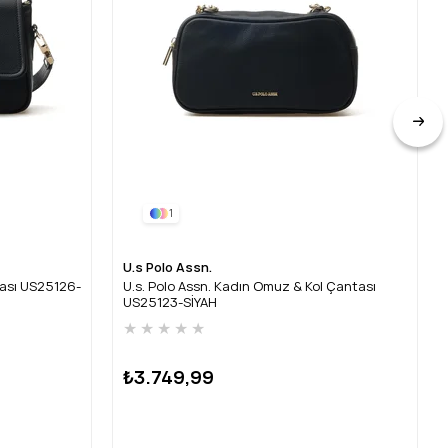
1
U.s Polo Assn.
tası US25126-
U.s. Polo Assn. Kadın Omuz & Kol Çantası
US25123-SİYAH
★
★
★
★
★
₺3.749,99